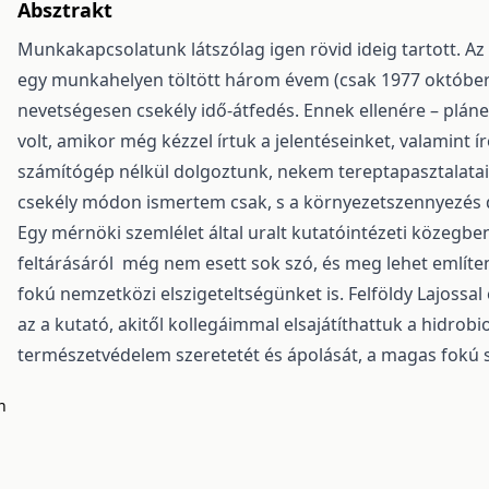
Absztrakt
Munkakapcsolatunk látszólag igen rövid ideig tartott. Az ő
egy munkahelyen töltött három évem (csak 1977 október
nevetségesen csekély idő-átfedés. Ennek ellenére – pláne
volt, amikor még kézzel írtuk a jelentéseinket, valamint 
számítógép nélkül dolgoztunk, nekem tereptapasztalataim
csekély módon ismertem csak, s a környezetszennyezés d
Egy mérnöki szemlélet által uralt kutatóintézeti közegbe
feltárásáról még nem esett sok szó, és meg lehet említen
fokú nemzetközi elszigeteltségünket is. Felföldy Lajossa
az a kutató, akitől kollegáimmal elsajátíthattuk a hidrob
természetvédelem szeretetét és ápolását, a magas fokú 
n