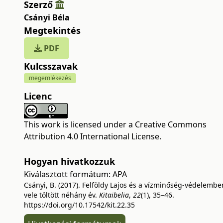
Szerző
Csányi Béla
Megtekintés
PDF
Kulcsszavak
megemlékezés
Licenc
This work is licensed under a
Creative Commons
Attribution 4.0 International License
.
Hogyan hivatkozzuk
Kiválasztott formátum:
APA
Csányi, B. (2017). Felföldy Lajos és a vízminőség-védelembe
vele töltött néhány év.
Kitaibelia
,
22
(1), 35–46.
https://doi.org/10.17542/kit.22.35