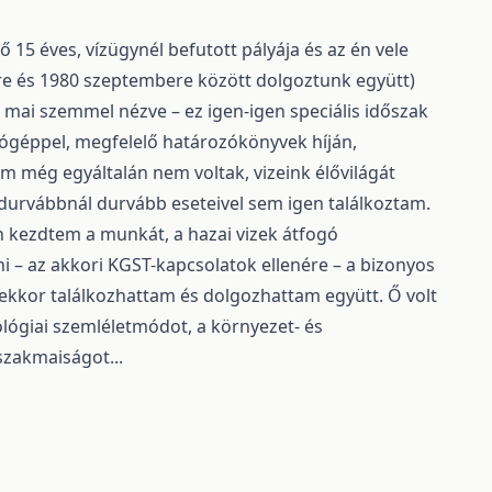
 15 éves, vízügynél befutott pályája és az én vele
e és 1980 szeptembere között dolgoztunk együtt)
 mai szemmel nézve – ez igen-igen speciális időszak
írógéppel, megfelelő határozókönyvek híján,
 még egyáltalán nem voltak, vizeink élővilágát
urvábbnál durvább eseteivel sem igen találkoztam.
n kezdtem a munkát, a hazai vizek átfogó
i – az akkori KGST-kapcsolatok ellenére – a bizonyos
l ekkor találkozhattam és dolgozhattam együtt. Ő volt
iológiai szemléletmódot, a környezet- és
szakmaiságot...