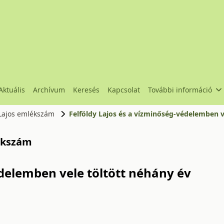
Aktuális
Archívum
Keresés
Kapcsolat
További információ
y Lajos emlékszám
Felföldy Lajos és a vízminőség-védelemben v
lékszám
édelemben vele töltött néhány év