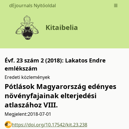
dEjournals Nyitóoldal
Open m
Kitaibelia
Évf. 23 szám 2 (2018): Lakatos Endre
emlékszám
Eredeti közlemények
Pótlások Magyarország edényes
növényfajainak elterjedési
atlaszához VIII.
Megjelent:
2018-07-01
https://doi.org/10.17542/kit.23.238