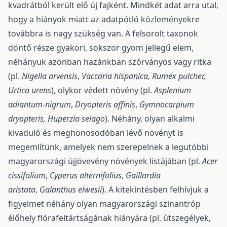
kvadrátból került elő új fajként. Mindkét adat arra utal,
hogy a hiányok miatt az adatpótló közleményekre
továbbra is nagy szükség van. A felsorolt taxonok
döntő része gyakori, sok­szor gyom jellegű elem,
néhányuk azonban hazánkban szórványos vagy ritka
(pl.
Nigella arvensis
,
Vaccaria hispanica, Rumex pulcher,
Urtica urens
), olykor védett növény (pl.
Asplenium
adiantum-nigrum
,
Dryopteris affinis
,
Gymnocarpium
dryopteris, Huperzia selago
). Néhány, olyan alkalmi
kivaduló és meg­honosodóban lévő növényt is
megemlítünk, amelyek nem szerepelnek a legutóbbi
magyarországi új­jövevény növények listájában (pl.
Acer
cissifolium
,
Cyperus alternifolius
,
Gaillardia
aristata
,
Galanthus elwesii
). A kitekintésben felhívjuk a
figyelmet néhány olyan magyarországi szinantróp
élőhely flórafel­tártságának hiányára (pl. útszegélyek,