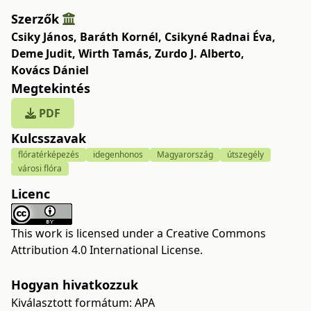
Szerzők
Csiky János
,
Baráth Kornél
,
Csikyné Radnai Éva
,
Deme Judit
,
Wirth Tamás
,
Zurdo J. Alberto
,
Kovács Dániel
Megtekintés
PDF
Kulcsszavak
flóratérképezés
idegenhonos
Magyarország
útszegély
városi flóra
Licenc
This work is licensed under a
Creative Commons
Attribution 4.0 International License
.
Hogyan hivatkozzuk
Kiválasztott formátum:
APA