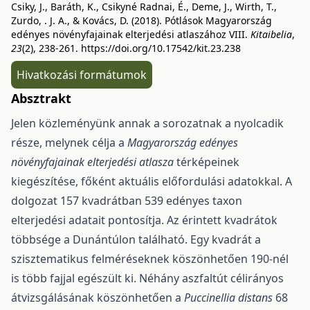
Csiky, J., Baráth, K., Csikyné Radnai, É., Deme, J., Wirth, T.,
Zurdo, . J. A., & Kovács, D. (2018). Pótlások Magyarország
edényes növényfajainak elterjedési atlaszához VIII.
Kitaibelia
,
23
(2), 238-261.
https://doi.org/10.17542/kit.23.238
Hivatkozási formátumok
Absztrakt
Jelen közleményünk annak a sorozatnak a nyolcadik
része, melynek célja a
Magyaror­szág edényes
növényfajainak elterjedési atlasza
térképeinek
kiegészítése, főként aktuális előfordulási adatokkal. A
dolgozat 157 kvadrátban 539 edényes taxon
elterjedési adatait pontosítja. Az érintett kvadrátok
többsége a Dunántúlon található. Egy kvadrát a
szisztematikus felméréseknek köszönhetően 190-nél
is több fajjal egészült ki. Néhány aszfaltút célirányos
átvizsgálásának köszönhetően a
Puccinellia distans
68