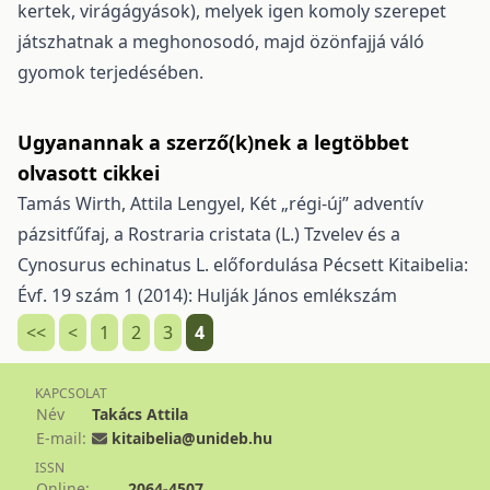
kertek, virágágyások), melyek igen komoly szerepet
játszhatnak a meghonosodó, majd özönfajjá váló
gyomok terjedésében.
Ugyanannak a szerző(k)nek a legtöbbet
olvasott cikkei
Tamás Wirth, Attila Lengyel,
Két „régi-új” adventív
pázsitfűfaj, a Rostraria cristata (L.) Tzvelev és a
Cynosurus echinatus L. előfordulása Pécsett
Kitaibelia:
Évf. 19 szám 1 (2014): Hulják János emlékszám
<<
<
1
2
3
4
KAPCSOLAT
Név
Takács Attila
E-mail:
kitaibelia@unideb.hu
ISSN
Online:
2064-4507