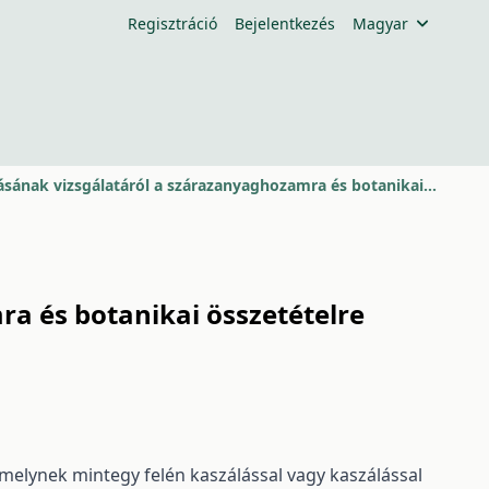
Regisztráció
Bejelentkezés
Magyar
Adatok a tarlómagasság hatásának vizsgálatáról a szárazanyaghozamra és botanikai összetételre
a és botanikai összetételre
 melynek mintegy felén kaszálással vagy kaszálással