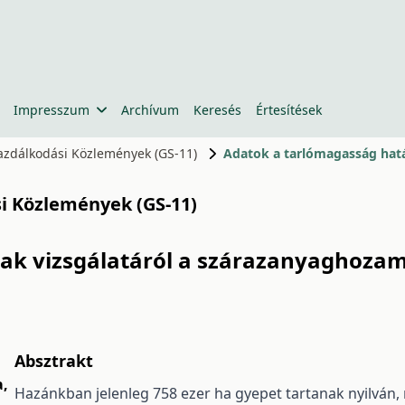
Impresszum
Archívum
Keresés
Értesítések
gazdálkodási Közlemények (GS-11)
si Közlemények (GS-11)
k vizsgálatáról a szárazanyaghozamr
Absztrakt
a
,
Hazánkban jelenleg 758 ezer ha gyepet tartanak nyilván,