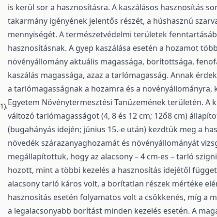
is kerül sor a hasznosításra. A kaszálásos hasznosítás so
takarmány igényének jelentős részét, a húshasznú szarva
mennyiségét. A természetvédelmi területek fenntartásába
hasznosításnak. A gyep kaszálása esetén a hozamot több t
növényállomány aktuális magassága, borítottsága, fenof
kaszálás magassága, azaz a tarlómagasság. Annak érdek
a tarlómagasságnak a hozamra és a növényállományra, kís
Egyetem Növénytermesztési Tanüzemének területén. A kí
1).
változó tarlómagasságot (4, 8 és 12 cm; 12ő8 cm) állapí
(bugahányás idején; június 15.-e után) kezdtük meg a ha
növedék szárazanyaghozamát és növényállományát vizsg
megállapítottuk, hogy az alacsony – 4 cm-es – tarló szi
hozott, mint a többi kezelés a hasznosítás idejétől függ
alacsony tarló káros volt, a borítatlan részek mértéke e
hasznosítás esetén folyamatos volt a csökkenés, míg a
a legalacsonyabb borítást minden kezelés esetén. A magas