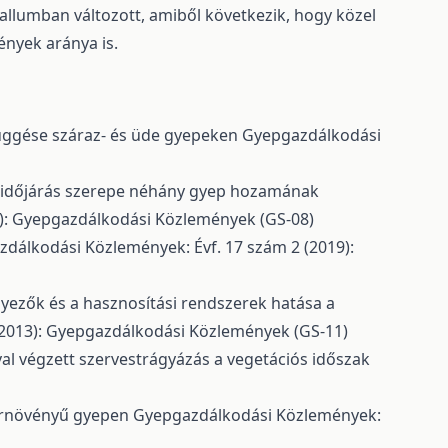
allumban változott, amiből következik, hogy közel
ények aránya is.
üggése száraz- és üde gyepeken
Gyepgazdálkodási
z időjárás szerepe néhány gyep hozamának
0): Gyepgazdálkodási Közlemények (GS-08)
dálkodási Közlemények: Évf. 17 szám 2 (2019):
nyezők és a hasznosítási rendszerek hatása a
(2013): Gyepgazdálkodási Közlemények (GS-11)
al végzett szervestrágyázás a vegetációs időszak
zérnövényű gyepen
Gyepgazdálkodási Közlemények: