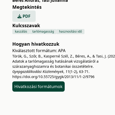
Béres András
,
Tasi Julianna
Megtekintés
PDF
Kulcsszavak
kaszálás
tarlómagasság
hasznosítási idő
Hogyan hivatkozzuk
Kiválasztott formátum:
APA
Török, G., Szőr, B., Kasperné Szél, Z., Béres, A., & Tasi, J. (202
Adatok a tarlómagasság hatásának vizsgálatáról a
szárazanyaghozamra és botanikai összetételre.
Gyepgazdálkodási Közlemények
,
11
(1-2), 63-71.
https://doi.org/10.55725/gygk/2013/11/1-2/9796
Hivatkozási formátumok