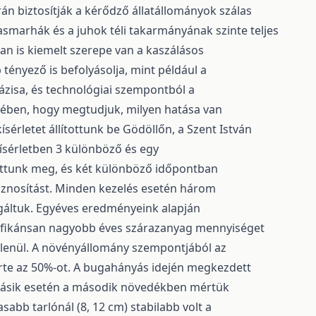
rán biztosítják a kérődző állatállományok szálas
smarhák és a juhok téli takarmányának szinte teljes
n is kiemelt szerepe van a kaszálásos
ényező is befolyásolja, mint például a
ázisa, és technológiai szempontból a
ében, hogy megtudjuk, milyen hatása van
érletet állítottunk be Gödöllőn, a Szent István
sérletben 3 különböző és egy
tottunk meg, és két különböző időpontban
sznosítást. Minden kezelés esetén három
áltuk. Egyéves eredményeink alapján
gnifikánsan nagyobb éves szárazanyag mennyiséget
etlenül. A növényállomány szempontjából az
lérte az 50%-ot. A bugahányás idején megkezdett
 másik esetén a második növedékben mértük
abb tarlónál (8, 12 cm) stabilabb volt a