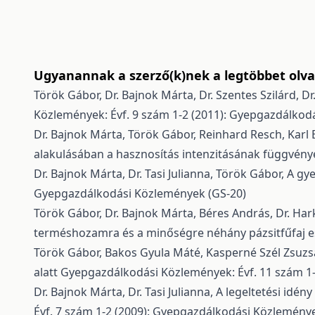
Ugyanannak a szerző(k)nek a legtöbbet olvas
Török Gábor, Dr. Bajnok Márta, Dr. Szentes Szilárd, Dr.
Közlemények: Évf. 9 szám 1-2 (2011): Gyepgazdálkod
Dr. Bajnok Márta, Török Gábor, Reinhard Resch, Karl B
alakulásában a hasznosítás intenzitásának függvén
Dr. Bajnok Márta, Dr. Tasi Julianna, Török Gábor,
A gy
Gyepgazdálkodási Közlemények (GS-20)
Török Gábor, Dr. Bajnok Márta, Béres András, Dr. Har
terméshozamra és a minőségre néhány pázsitfűfaj 
Török Gábor, Bakos Gyula Máté, Kasperné Szél Zsuzsa
alatt
Gyepgazdálkodási Közlemények: Évf. 11 szám 1-
Dr. Bajnok Márta, Dr. Tasi Julianna,
A legeltetési idé
Évf. 7 szám 1-2 (2009): Gyepgazdálkodási Közlemény