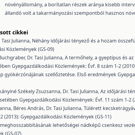
növényállomány, a borítatlan részek aránya kisebb interv
állandó volt a takarmányozási szempontból hasznos növ
ott cikkei
 Tasi Julianna,
Néhány időjárási tényező és a hozam összef
ási Közlemények (GS-09)
uchgraber, Dr. Tasi Julianna,
A termőhely, a gyeptípus és a
yében
Gyepgazdálkodási Közlemények: Évf. 8 szám 1-2 (201
ep gyökérzónájának szellőztetése. Első eredmények
Gyepgaz
kányiné Székely Zsuzsanna, Dr. Tasi Julianna,
Az időjárási té
esetében
Gyepgazdálkodási Közlemények: Évf. 11 szám 1-2 
nna, Béres András, Dr. Tasi Julianna,
Túlérett kecsketrágyáv
2 (2013): Gyepgazdálkodási Közlemények (GS-11)
ny meghosszabbításának lehetőségei nádképű csenkesz ve
ek (GS-07)