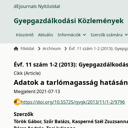
dEjournals Nyitóoldal
Gyepgazdálkodási Közlemények
Köszöntő
Aktuális
Információk
Szerzők számára
Főoldal
Archívum
Évf. 11 szám 1-2 (2013): Gyep
Évf. 11 szám 1-2 (2013): Gyepgazdálkodá
Cikk (Article)
Adatok a tarlómagasság hatásána
Megjelent:
2021-07-13
https://doi.org/10.55725/gygk/2013/11/1-2/9796
Szerzők
Török Gábor
,
Szőr Balázs
,
Kasperné Szél Zsuzsann