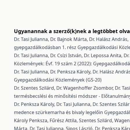
Ugyanannak a szerző(k)nek a legtöbbet olvas
Dr. Tasi Julianna, Dr. Bajnok Márta, Dr. Halász Andrá
gyepgazdálkodásban 1. rész
Gyepgazdálkodási Közle
Dr. Tasi Julianna, Dr. Csízi István, Dr. Lepossa Anita, 
Közlemények: Évf. 19 szám 2 (2022): Gyepgazdálkodá
Dr. Tasi Julianna, Dr. Penksza Károly, Dr. Halász Andrá
Gyepgazdálkodási Közlemények (GS-20)
Dr. Szentes Szilárd, Dr. Wagenhoffer Zsombor, Dr. Tasi
termésbecslési és minősítési módszer - Előtanulmá
Dr. Penksza Károly, Dr. Tasi Julianna, Dr. Szentes Szil
medence szürkemarha és bivaly legelőin
Gyepgazdálk
Károly Penksza, Fűrész Attila, Szentes Szilárd, Wagenh
Márta, Dr. Tasi Julianna, Sipos László, Dr. Penksza Kár