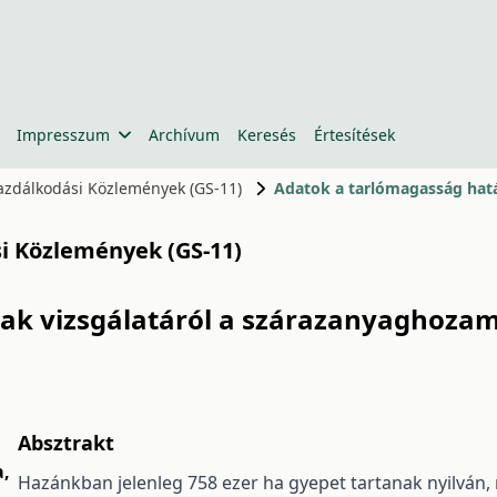
Impresszum
Archívum
Keresés
Értesítések
gazdálkodási Közlemények (GS-11)
si Közlemények (GS-11)
k vizsgálatáról a szárazanyaghozamr
Absztrakt
a
,
Hazánkban jelenleg 758 ezer ha gyepet tartanak nyilván,