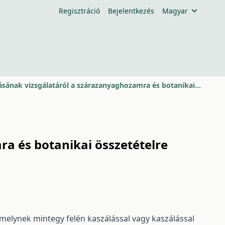
Regisztráció
Bejelentkezés
Magyar
Adatok a tarlómagasság hatásának vizsgálatáról a szárazanyaghozamra és botanikai összetételre
a és botanikai összetételre
 melynek mintegy felén kaszálással vagy kaszálással