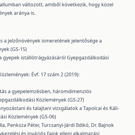
allumban változott, amiből következik, hogy közel
ények aránya is.
s a jelzőnövények ismeretének jelentősége a
nyek (GS-15)
 a gyepek istállótrágyázásáról
Gyepgazdálkodási
özlemények: Évf. 17 szám 2 (2019):
ltás a gyepelemzésben, háromdimenziós
yepgazdálkodási Közlemények (GS-27)
ozástani és talajtani vizsgálatok a Tapolcai és Káli-
dási Közlemények (GS-06)
a, Penksza Péter, Turcsanyi-Járdi Ildikó, Dr. Bajnok
lykezelési és inváziós fajok elleni alkalmazási