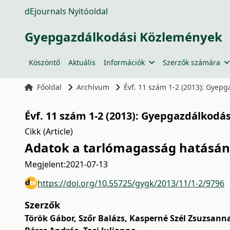
dEjournals Nyitóoldal
Gyepgazdálkodási Közlemények
Köszöntő
Aktuális
Információk
Szerzők számára
Főoldal
Archívum
Évf. 11 szám 1-2 (2013): Gyep
Évf. 11 szám 1-2 (2013): Gyepgazdálkodá
Cikk (Article)
Adatok a tarlómagasság hatásána
Megjelent:
2021-07-13
https://doi.org/10.55725/gygk/2013/11/1-2/9796
Szerzők
Török Gábor
,
Szőr Balázs
,
Kasperné Szél Zsuzsann