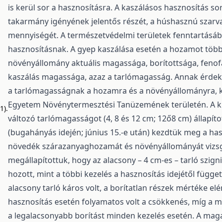
is kerül sor a hasznosításra. A kaszálásos hasznosítás so
takarmány igényének jelentős részét, a húshasznú szarva
mennyiségét. A természetvédelmi területek fenntartásába
hasznosításnak. A gyep kaszálása esetén a hozamot több t
növényállomány aktuális magassága, borítottsága, fenof
kaszálás magassága, azaz a tarlómagasság. Annak érdek
a tarlómagasságnak a hozamra és a növényállományra, kís
Egyetem Növénytermesztési Tanüzemének területén. A kí
1).
változó tarlómagasságot (4, 8 és 12 cm; 12ő8 cm) állapí
(bugahányás idején; június 15.-e után) kezdtük meg a ha
növedék szárazanyaghozamát és növényállományát vizsg
megállapítottuk, hogy az alacsony – 4 cm-es – tarló szi
hozott, mint a többi kezelés a hasznosítás idejétől függ
alacsony tarló káros volt, a borítatlan részek mértéke e
hasznosítás esetén folyamatos volt a csökkenés, míg a
a legalacsonyabb borítást minden kezelés esetén. A magas