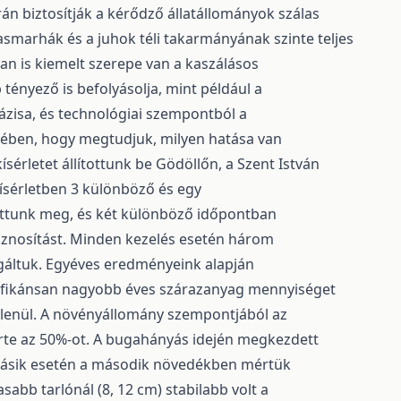
rán biztosítják a kérődző állatállományok szálas
smarhák és a juhok téli takarmányának szinte teljes
n is kiemelt szerepe van a kaszálásos
ényező is befolyásolja, mint például a
ázisa, és technológiai szempontból a
ében, hogy megtudjuk, milyen hatása van
érletet állítottunk be Gödöllőn, a Szent István
sérletben 3 különböző és egy
tottunk meg, és két különböző időpontban
sznosítást. Minden kezelés esetén három
áltuk. Egyéves eredményeink alapján
gnifikánsan nagyobb éves szárazanyag mennyiséget
etlenül. A növényállomány szempontjából az
lérte az 50%-ot. A bugahányás idején megkezdett
 másik esetén a második növedékben mértük
abb tarlónál (8, 12 cm) stabilabb volt a