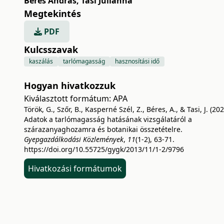
Béres András
,
Tasi Julianna
Megtekintés
PDF
Kulcsszavak
kaszálás
tarlómagasság
hasznosítási idő
Hogyan hivatkozzuk
Kiválasztott formátum:
APA
Török, G., Szőr, B., Kasperné Szél, Z., Béres, A., & Tasi, J. (202
Adatok a tarlómagasság hatásának vizsgálatáról a
szárazanyaghozamra és botanikai összetételre.
Gyepgazdálkodási Közlemények
,
11
(1-2), 63-71.
https://doi.org/10.55725/gygk/2013/11/1-2/9796
Hivatkozási formátumok