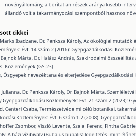
növényállomány, a borítatlan részek aránya kisebb interv
állandó volt a takarmányozási szempontból hasznos növ
ott cikkei
s, Marks Ibadzane, Dr. Penksza Károly,
Az ökológiai mutatók é
mények: Évf. 14 szám 2 (2016): Gyepgazdálkodási Közlemé
Dr. Bajnok Márta, Dr. Halász András,
Szakirodalmi összeállítás
si Közlemények (GS-23)
s,
Ősgyepek nevezéktana és elterjedése
Gyepgazdálkodási K
 Julianna, Dr. Penksza Károly, Dr. Bajnok Márta,
Szemléletvá
ny
Gyepgazdálkodási Közlemények: Évf. 21 szám 2 (2023): G
árd, Centeri Csaba,
Természetvédelmi célú botanikai, takarmány
odási Közlemények: Évf. 6 szám 1-2 (2008): Gyepgazdálko
offer Zsombor, Viszló Levente, Szalai Ferenc, Fintha Gabriell
oly,
A házi vízibivaly (Bubalus bubalis) legeltetés, mint élőhe