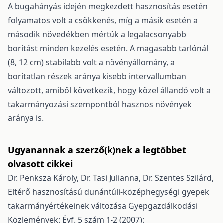
A bugahányás idején megkezdett hasznosítás esetén
folyamatos volt a csökkenés, míg a másik esetén a
második növedékben mértük a legalacsonyabb
borítást minden kezelés esetén. A magasabb tarlónál
(8, 12 cm) stabilabb volt a növényállomány, a
borítatlan részek aránya kisebb intervallumban
változott, amiből következik, hogy közel állandó volt a
takarmányozási szempontból hasznos növények
aránya is.
Ugyanannak a szerző(k)nek a legtöbbet
olvasott cikkei
Dr. Penksza Károly, Dr. Tasi Julianna, Dr. Szentes Szilárd,
Eltérő hasznosítású dunántúli-középhegységi gyepek
takarmányértékeinek változása
Gyepgazdálkodási
Közlemények: Évf. 5 szám 1-2 (2007):