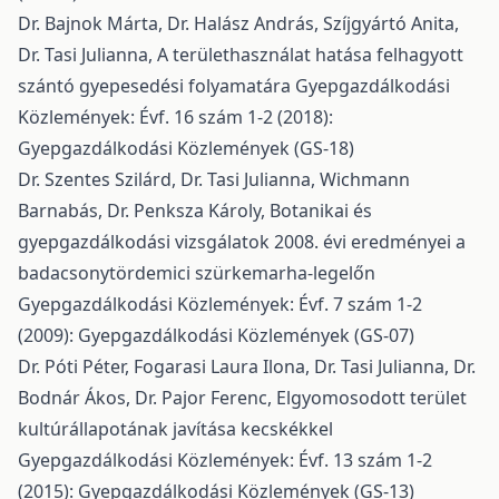
Dr. Bajnok Márta, Dr. Halász András, Szíjgyártó Anita,
Dr. Tasi Julianna,
A területhasználat hatása felhagyott
szántó gyepesedési folyamatára
Gyepgazdálkodási
Közlemények: Évf. 16 szám 1-2 (2018):
Gyepgazdálkodási Közlemények (GS-18)
Dr. Szentes Szilárd, Dr. Tasi Julianna, Wichmann
Barnabás, Dr. Penksza Károly,
Botanikai és
gyepgazdálkodási vizsgálatok 2008. évi eredményei a
badacsonytördemici szürkemarha-legelőn
Gyepgazdálkodási Közlemények: Évf. 7 szám 1-2
(2009): Gyepgazdálkodási Közlemények (GS-07)
Dr. Póti Péter, Fogarasi Laura Ilona, Dr. Tasi Julianna, Dr.
Bodnár Ákos, Dr. Pajor Ferenc,
Elgyomosodott terület
kultúrállapotának javítása kecskékkel
Gyepgazdálkodási Közlemények: Évf. 13 szám 1-2
(2015): Gyepgazdálkodási Közlemények (GS-13)