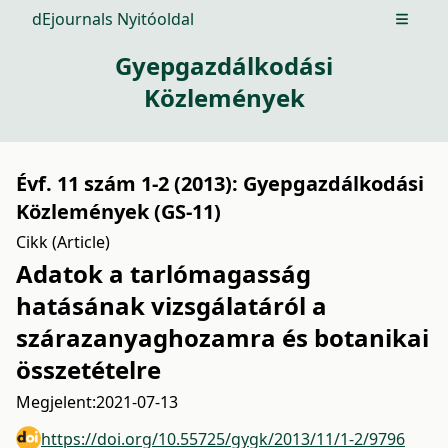
dEjournals Nyitóoldal
Open m
Gyepgazdálkodási
Közlemények
Évf. 11 szám 1-2 (2013): Gyepgazdálkodási
Közlemények (GS-11)
Cikk (Article)
Adatok a tarlómagasság
hatásának vizsgálatáról a
szárazanyaghozamra és botanikai
összetételre
Megjelent:
2021-07-13
https://doi.org/10.55725/gygk/2013/11/1-2/9796