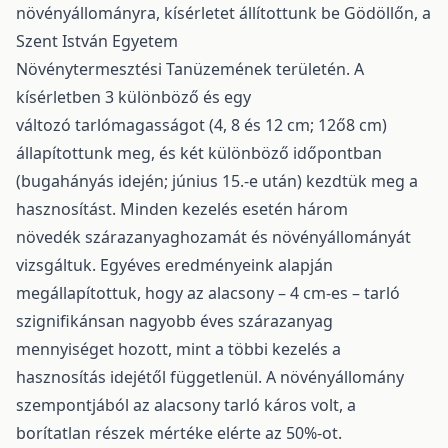
növényállományra, kísérletet állítottunk be Gödöllőn, a
Szent István Egyetem
Növénytermesztési Tanüzemének területén. A
kísérletben 3 különböző és egy
változó tarlómagasságot (4, 8 és 12 cm; 12ő8 cm)
állapítottunk meg, és két különböző időpontban
(bugahányás idején; június 15.-e után) kezdtük meg a
hasznosítást. Minden kezelés esetén három
növedék szárazanyaghozamát és növényállományát
vizsgáltuk. Egyéves eredményeink alapján
megállapítottuk, hogy az alacsony – 4 cm-es – tarló
szignifikánsan nagyobb éves szárazanyag
mennyiséget hozott, mint a többi kezelés a
hasznosítás idejétől függetlenül. A növényállomány
szempontjából az alacsony tarló káros volt, a
borítatlan részek mértéke elérte az 50%-ot.