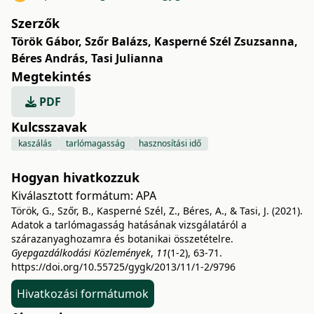
Szerzők
Török Gábor
,
Szőr Balázs
,
Kasperné Szél Zsuzsanna
,
Béres András
,
Tasi Julianna
Megtekintés
PDF
Kulcsszavak
kaszálás
tarlómagasság
hasznosítási idő
Hogyan hivatkozzuk
Kiválasztott formátum:
APA
Török, G., Szőr, B., Kasperné Szél, Z., Béres, A., & Tasi, J. (2021).
Adatok a tarlómagasság hatásának vizsgálatáról a
szárazanyaghozamra és botanikai összetételre.
Gyepgazdálkodási Közlemények
,
11
(1-2), 63-71.
https://doi.org/10.55725/gygk/2013/11/1-2/9796
Hivatkozási formátumok