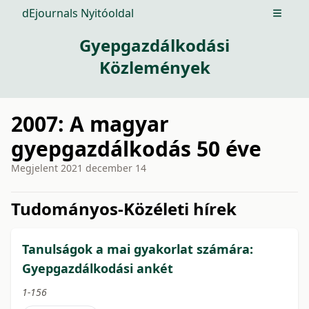
dEjournals Nyitóoldal
Open m
Gyepgazdálkodási
Közlemények
2007: A magyar
gyepgazdálkodás 50 éve
Megjelent
2021 december 14
issue.tableOfContents6a74c
Tudományos-Közéleti hírek
Tanulságok a mai gyakorlat számára:
Gyepgazdálkodási ankét
1-156