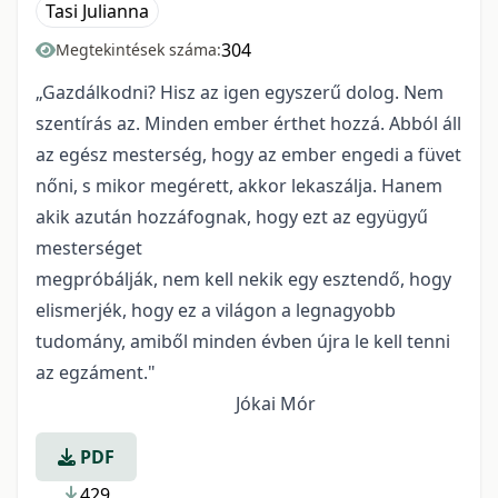
Tasi Julianna
304
Megtekintések száma:
„Gazdálkodni? Hisz az igen egyszerű dolog. Nem
szentírás az. Minden ember érthet hozzá. Abból áll
az egész mesterség, hogy az ember engedi a füvet
nőni, s mikor megérett, akkor lekaszálja. Hanem
akik azután hozzáfognak, hogy ezt az együgyű
mesterséget
megpróbálják, nem kell nekik egy esztendő, hogy
elismerjék, hogy ez a világon a legnagyobb
tudomány, amiből minden évben újra le kell tenni
az egzáment."
Jókai Mór
PDF
429