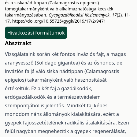
és a siskanád tippan (Calamagrostis epigeios)
tömegtakarmányként való alkalmazhatósága kecskék
takarmányozásában.
Gyepgazdálkodási Közlemények
,
17
(2), 11-
17.
https://doi.org/10.55725/gygk/2019/17/2/9471
Hivatkozási formátumok
Absztrakt
Vizsgálataink során két fontos inváziós fajt, a magas
aranyvessző (Solidago gigantea) és az őshonos, de
inváziós fajjá váló siska nádtippan (Calamagrostis
epigeios) takarmányként való hasznosítását
értékeltük. Ez a két faj a gazdálkodók,
erdőgazdálkodók és a természetvédelem
szempontjából is jelentős. Mindkét faj képes
monodomináns állományok kialakítására, ezért a
gyepek fajösszetételének radikális átalakítására. Ezen
felül nagyban megnehezítik a gyepek regenerálását,