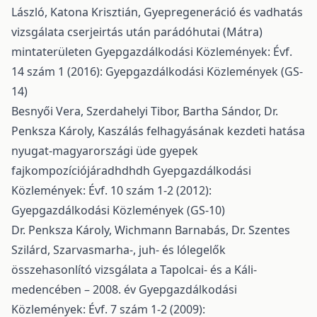
László, Katona Krisztián,
Gyepregeneráció és vadhatás
vizsgálata cserjeirtás után parádóhutai (Mátra)
mintaterületen
Gyepgazdálkodási Közlemények: Évf.
14 szám 1 (2016): Gyepgazdálkodási Közlemények (GS-
14)
Besnyői Vera, Szerdahelyi Tibor, Bartha Sándor, Dr.
Penksza Károly,
Kaszálás felhagyásának kezdeti hatása
nyugat-magyarországi üde gyepek
fajkompozíciójáradhdhdh
Gyepgazdálkodási
Közlemények: Évf. 10 szám 1-2 (2012):
Gyepgazdálkodási Közlemények (GS-10)
Dr. Penksza Károly, Wichmann Barnabás, Dr. Szentes
Szilárd,
Szarvasmarha-, juh- és lólegelők
összehasonlító vizsgálata a Tapolcai- és a Káli-
medencében – 2008. év
Gyepgazdálkodási
Közlemények: Évf. 7 szám 1-2 (2009):