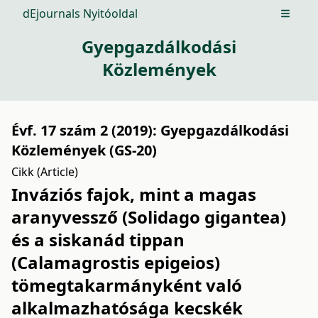
dEjournals Nyitóoldal
Open m
Gyepgazdálkodási
Közlemények
Évf. 17 szám 2 (2019): Gyepgazdálkodási
Közlemények (GS-20)
Cikk (Article)
Inváziós fajok, mint a magas
aranyvessző (Solidago gigantea)
és a siskanád tippan
(Calamagrostis epigeios)
tömegtakarmányként való
alkalmazhatósága kecskék