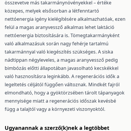
összevetve más takarmánynövényekkel – értéke
közepes, melyek elsősorban a létfenntartó
nettóenergia igény kielégítésére alkalmazhatóak, ezen
felül a magas aranyvessző alkalmas lehet laktáció
nettóenergia biztosítására is. Tömegtakarmányként
való alkalmazásuk során nagy fehérje tartalmú
takarmánnyal való kiegészítés szükséges. A siska
nádtippan négyleveles, a magas aranyvessző pedig
bimbózás előtti állapotában javasolható kecskékkel
való hasznosításra leginkább. A regenerációs idők a
legeltetés céljától függően változnak. Mindkét fajról
elmondható, hogy a gyöktörzsében tárolt tápanyagok
mennyisége miatt a regenerációs időszak kevésbé
függ a talajtól vagy a környezeti viszonyoktól.
Ugyanannak a szerző(k)nek a legtöbbet