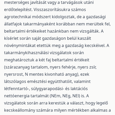
mesterséges javítását vagy a tarvágások utáni
erdőtelepítést. Visszaszorításukra számos
agrotechnikai módszert kidolgoztak, de a gazdasági
állatfajok takarmányaként korábban nem merültek fel,
beltartalmi értékeiket hazánkban nem vizsgálták. A
kísérlet során saját gazdaságon belül kaszált
növénymintákat etettük meg a gazdaság kecskéivel. A
takarmánykihasználási vizsgálatok során
meghatároztuk a két faj beltartalmi értékeit
(szárazanyag tartalom, nyers fehérje, nyers zsír,
nyersrost, N mentes kivonható anyag), ezek
látszólagos emésztési együtthatóit, valamint
létfenntartó-, súlygyarapodási- és laktációs
nettóenergia tartalmát (NEm, NEg, NEl) is. A
vizsgálatok során arra kerestük a választ, hogy legelő
kecskeállomány számára milyen mértékben alkalmas a