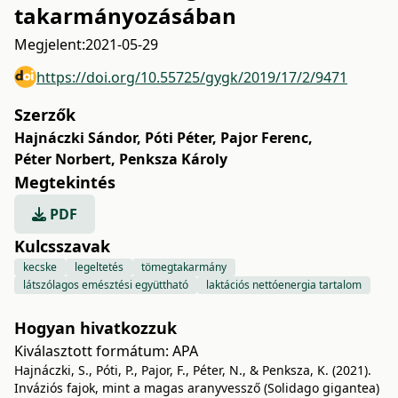
takarmányozásában
Megjelent:
2021-05-29
https://doi.org/10.55725/gygk/2019/17/2/9471
Szerzők
Hajnáczki Sándor
,
Póti Péter
,
Pajor Ferenc
,
Péter Norbert
,
Penksza Károly
Megtekintés
PDF
Kulcsszavak
kecske
legeltetés
tömegtakarmány
látszólagos emésztési együttható
laktációs nettóenergia tartalom
Hogyan hivatkozzuk
Kiválasztott formátum:
APA
Hajnáczki, S., Póti, P., Pajor, F., Péter, N., & Penksza, K. (2021).
Inváziós fajok, mint a magas aranyvessző (Solidago gigantea)