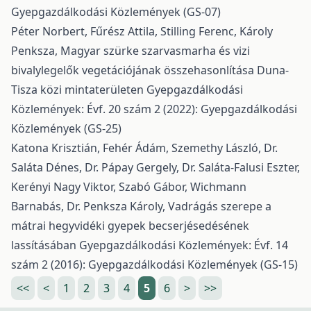
Gyepgazdálkodási Közlemények (GS-07)
Péter Norbert, Fűrész Attila, Stilling Ferenc, Károly
Penksza,
Magyar szürke szarvasmarha és vizi
bivalylegelők vegetációjának összehasonlítása Duna-
Tisza közi mintaterületen
Gyepgazdálkodási
Közlemények: Évf. 20 szám 2 (2022): Gyepgazdálkodási
Közlemények (GS-25)
Katona Krisztián, Fehér Ádám, Szemethy László, Dr.
Saláta Dénes, Dr. Pápay Gergely, Dr. Saláta-Falusi Eszter,
Kerényi Nagy Viktor, Szabó Gábor, Wichmann
Barnabás, Dr. Penksza Károly,
Vadrágás szerepe a
mátrai hegyvidéki gyepek becserjésedésének
lassításában
Gyepgazdálkodási Közlemények: Évf. 14
szám 2 (2016): Gyepgazdálkodási Közlemények (GS-15)
<<
<
1
2
3
4
5
6
>
>>