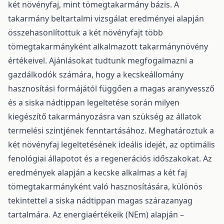
két növényfaj, mint tömegtakarmány bázis. A
takarmány beltartalmi vizsgálat eredményei alapján
összehasonlítottuk a két növényfajt több
tömegtakarmányként alkalmazott takarmánynövény
értékeivel. Ajánlásokat tudtunk megfogalmazni a
gazdálkodók számára, hogy a kecskeállomány
hasznosítási formájától függően a magas aranyvessző
és a siska nádtippan legeltetése során milyen
kiegészítő takarmányozásra van szükség az állatok
termelési szintjének fenntartásához. Meghatároztuk a
két növényfaj legeltetésének ideális idejét, az optimális
fenológiai állapotot és a regenerációs időszakokat. Az
eredmények alapján a kecske alkalmas a két faj
tömegtakarmányként való hasznosítására, különös
tekintettel a siska nádtippan magas szárazanyag
tartalmára. Az energiaértékeik (NEm) alapján –