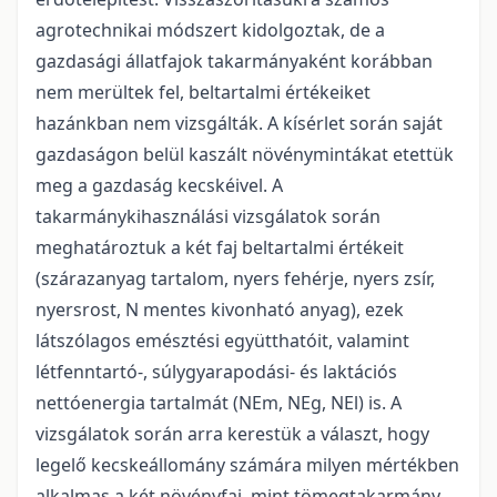
agrotechnikai módszert kidolgoztak, de a
gazdasági állatfajok takarmányaként korábban
nem merültek fel, beltartalmi értékeiket
hazánkban nem vizsgálták. A kísérlet során saját
gazdaságon belül kaszált növénymintákat etettük
meg a gazdaság kecskéivel. A
takarmánykihasználási vizsgálatok során
meghatároztuk a két faj beltartalmi értékeit
(szárazanyag tartalom, nyers fehérje, nyers zsír,
nyersrost, N mentes kivonható anyag), ezek
látszólagos emésztési együtthatóit, valamint
létfenntartó-, súlygyarapodási- és laktációs
nettóenergia tartalmát (NEm, NEg, NEl) is. A
vizsgálatok során arra kerestük a választ, hogy
legelő kecskeállomány számára milyen mértékben
alkalmas a két növényfaj, mint tömegtakarmány