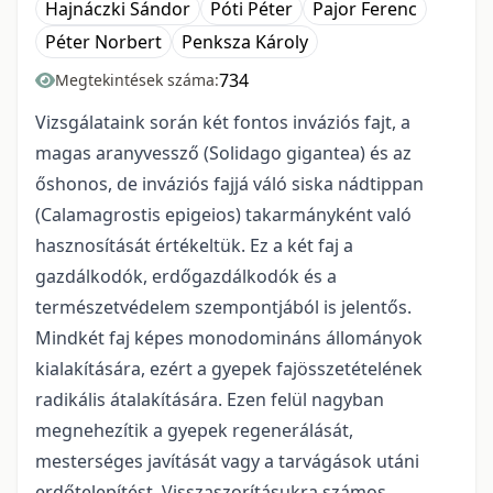
Hajnáczki Sándor
Póti Péter
Pajor Ferenc
Péter Norbert
Penksza Károly
734
Megtekintések száma:
Vizsgálataink során két fontos inváziós fajt, a
magas aranyvessző (Solidago gigantea) és az
őshonos, de inváziós fajjá váló siska nádtippan
(Calamagrostis epigeios) takarmányként való
hasznosítását értékeltük. Ez a két faj a
gazdálkodók, erdőgazdálkodók és a
természetvédelem szempontjából is jelentős.
Mindkét faj képes monodomináns állományok
kialakítására, ezért a gyepek fajösszetételének
radikális átalakítására. Ezen felül nagyban
megnehezítik a gyepek regenerálását,
mesterséges javítását vagy a tarvágások utáni
erdőtelepítést. Visszaszorításukra számos