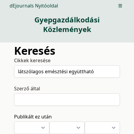
dEjournals Nyitóoldal
Open m
Gyepgazdálkodási
Közlemények
Keresés
Cikkek keresése
Szerző által
Publikált ez után