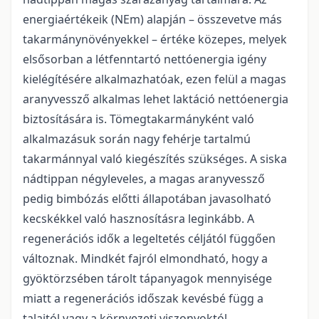
energiaértékeik (NEm) alapján – összevetve más
takarmánynövényekkel – értéke közepes, melyek
elsősorban a létfenntartó nettóenergia igény
kielégítésére alkalmazhatóak, ezen felül a magas
aranyvessző alkalmas lehet laktáció nettóenergia
biztosítására is. Tömegtakarmányként való
alkalmazásuk során nagy fehérje tartalmú
takarmánnyal való kiegészítés szükséges. A siska
nádtippan négyleveles, a magas aranyvessző
pedig bimbózás előtti állapotában javasolható
kecskékkel való hasznosításra leginkább. A
regenerációs idők a legeltetés céljától függően
változnak. Mindkét fajról elmondható, hogy a
gyöktörzsében tárolt tápanyagok mennyisége
miatt a regenerációs időszak kevésbé függ a
talajtól vagy a környezeti viszonyoktól.