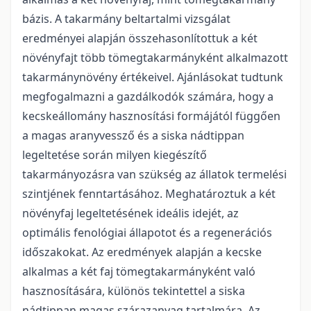
bázis. A takarmány beltartalmi vizsgálat
eredményei alapján összehasonlítottuk a két
növényfajt több tömegtakarmányként alkalmazott
takarmánynövény értékeivel. Ajánlásokat tudtunk
megfogalmazni a gazdálkodók számára, hogy a
kecskeállomány hasznosítási formájától függően
a magas aranyvessző és a siska nádtippan
legeltetése során milyen kiegészítő
takarmányozásra van szükség az állatok termelési
szintjének fenntartásához. Meghatároztuk a két
növényfaj legeltetésének ideális idejét, az
optimális fenológiai állapotot és a regenerációs
időszakokat. Az eredmények alapján a kecske
alkalmas a két faj tömegtakarmányként való
hasznosítására, különös tekintettel a siska
nádtippan magas szárazanyag tartalmára. Az