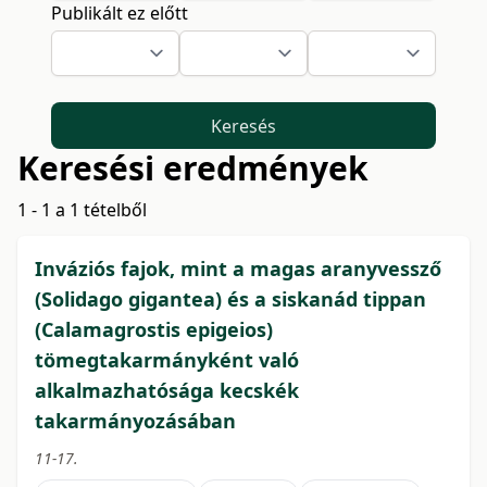
Publikált ez előtt
Keresés
Keresési eredmények
1 - 1 a 1 tételből
Inváziós fajok, mint a magas aranyvessző
(Solidago gigantea) és a siskanád tippan
(Calamagrostis epigeios)
tömegtakarmányként való
alkalmazhatósága kecskék
takarmányozásában
11-17.