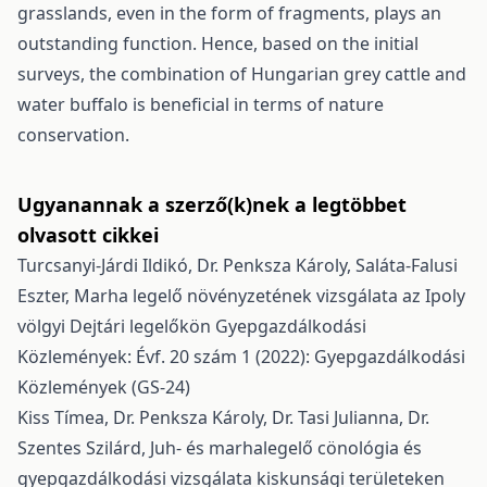
grasslands, even in the form of fragments, plays an
outstanding function. Hence, based on the initial
surveys, the combination of Hungarian grey cattle and
water buffalo is beneficial in terms of nature
conservation.
Ugyanannak a szerző(k)nek a legtöbbet
olvasott cikkei
Turcsanyi-Járdi Ildikó, Dr. Penksza Károly, Saláta-Falusi
Eszter,
Marha legelő növényzetének vizsgálata az Ipoly
völgyi Dejtári legelőkön
Gyepgazdálkodási
Közlemények: Évf. 20 szám 1 (2022): Gyepgazdálkodási
Közlemények (GS-24)
Kiss Tímea, Dr. Penksza Károly, Dr. Tasi Julianna, Dr.
Szentes Szilárd,
Juh- és marhalegelő cönológia és
gyepgazdálkodási vizsgálata kiskunsági területeken