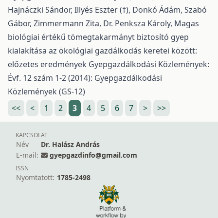
Hajnáczki Sándor, Illyés Eszter (†), Donkó Ádám, Szabó
Gábor, Zimmermann Zita, Dr. Penksza Károly,
Magas
biológiai értékű tömegtakarmányt biztosító gyep
kialakítása az ökológiai gazdálkodás keretei között:
előzetes eredmények
Gyepgazdálkodási Közlemények:
Évf. 12 szám 1-2 (2014): Gyepgazdálkodási
Közlemények (GS-12)
<<
<
1
2
3
4
5
6
7
>
>>
KAPCSOLAT
Név
Dr. Halász András
E-mail:
gyepgazdinfo@gmail.com
ISSN
Nyomtatott:
1785-2498