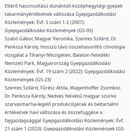
Eltérő hasznosítású dunántúli-középhegységi gyepek
takarmányértékeinek változása
Gyepgazdálkodási
Közlemények: Évf. 5 szám 1-2 (2007):
Gyepgazdálkodási Közlemények (GS-05)
Szabó Gábor, Magyar Veronika, Szentes Szilárd, Dr.
Penksza Károly,
Hosszú távú összehasonlító cönológia
vizsgálat a Tihanyi-félszigeten, Balaton-felvidéki
Nemzeti Park, Magyarország
Gyepgazdálkodási
Közlemények: Évf. 19 szám 2 (2022): Gyepgazdálkodási
Közlemények (GS-23)
Szentes Szilárd, Fűrész Attila, Wagenhoffer Zsombor,
Dr. Penksza Károly,
Nedves fekvésű magyar szürke
szarvasmarha-legelő produkciójának és beltartalmi
értékeinek havi változása és összefüggése a
fajgazdagsággal
Gyepgazdálkodási Közlemények: Évf.
21 szám 1 (2023): Gyepgazdálkodási Közlemények (GS-