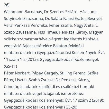
26)
Wichmann Barnabás, Dr. Szentes Szilárd, Házi Judit,
Sutyinszki Zsuzsanna, Dr. Saláta-Falusi Eszter, Besnyői
Vera, Penksza Veronika, Feher Zsofia, Nagy Anita, L.
Szabó Zsuzsanna, Kiss Tímea, Penksza Károly,
Magyar
szürke szarvasmarhával végzett legeltetés hatása a
vegetáció fajösszetételére Balaton-felvidéki
mintaterületeken
Gyepgazdálkodási Közlemények: Évf.
11 szám 1-2 (2013): Gyepgazdálkodási Közlemények
(GS-11)
Péter Norbert, Pápay Gergely, Stilling Ferenc, Szőke
Péter, Lisztes-Szabó Zsuzsa, Dr. Penksza Károly,
Cönológiai adatok kisalföldi és csallóközi homoki
mintaterületek vegetációjának ismeretéhez
Gyepgazdálkodási Közlemények: Évf. 17 szám 2 (2019):
Gyepgazdálkodási Közlemények (GS-20)