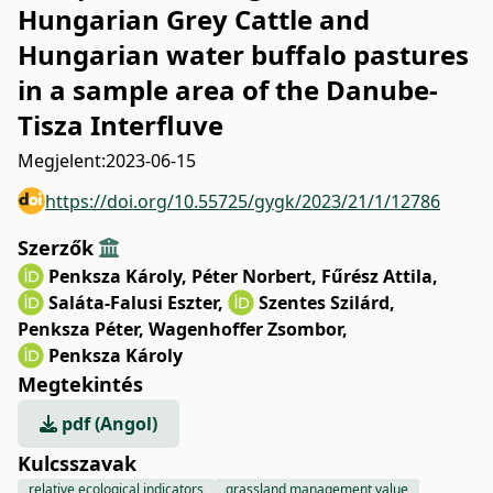
Hungarian Grey Cattle and
Hungarian water buffalo pastures
in a sample area of the Danube-
Tisza Interfluve
Megjelent:
2023-06-15
https://doi.org/10.55725/gygk/2023/21/1/12786
Szerzők
Penksza Károly
,
Péter Norbert
,
Fűrész Attila
,
Saláta-Falusi Eszter
,
Szentes Szilárd
,
Penksza Péter
,
Wagenhoffer Zsombor
,
Penksza Károly
Megtekintés
pdf (Angol)
Kulcsszavak
relative ecological indicators
grassland management value