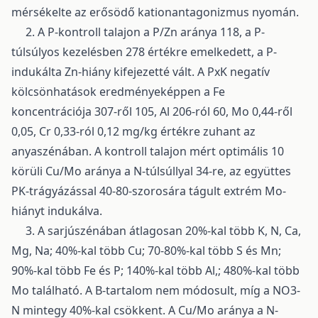
mérsékelte az erősödő kationantagonizmus nyomán.
2. A P-kontroll talajon a P/Zn aránya 118, a P-
túlsúlyos kezelésben 278 értékre emelkedett, a P-
indukálta Zn-hiány kifejezetté vált. A PxK negatív
kölcsönhatások eredményeképpen a Fe
koncentrációja 307-ről 105, Al 206-ról 60, Mo 0,44-ről
0,05, Cr 0,33-ról 0,12 mg/kg értékre zuhant az
anyaszénában. A kontroll talajon mért optimális 10
körüli Cu/Mo aránya a N-túlsúllyal 34-re, az együttes
PK-trágyázással 40-80-szorosára tágult extrém Mo-
hiányt indukálva.
3. A sarjúszénában átlagosan 20%-kal több K, N, Ca,
Mg, Na; 40%-kal több Cu; 70-80%-kal több S és Mn;
90%-kal több Fe és P; 140%-kal több Al,; 480%-kal több
Mo található. A B-tartalom nem módosult, míg a NO3-
N mintegy 40%-kal csökkent. A Cu/Mo aránya a N-