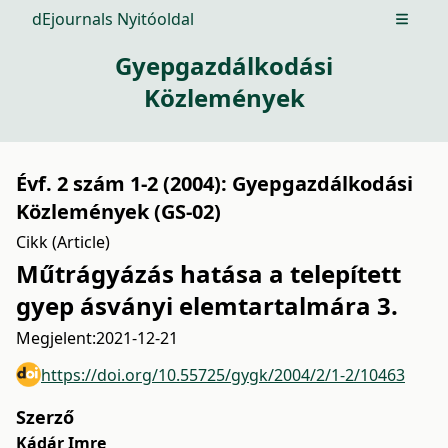
dEjournals Nyitóoldal
Open m
Gyepgazdálkodási
Közlemények
Évf. 2 szám 1-2 (2004): Gyepgazdálkodási
Közlemények (GS-02)
Cikk (Article)
Műtrágyázás hatása a telepített
gyep ásványi elemtartalmára 3.
Megjelent:
2021-12-21
https://doi.org/10.55725/gygk/2004/2/1-2/10463
Szerző
Kádár Imre