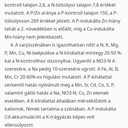
kontroll talajon 2,6, a N-túlsúlyos talajon 7,8 értéket
mutatott. A P/Zn aránya a P-kontroll talajon 150, a P-
túlsúlyoson 269 értéket jelzett. A P-indukálta Zn-hiány
tehát a 2. növedékben is előállt, míg a Cu-indukálta
Mo-hiány nem jelentkezett.
4. A sarjúszénában is igazolhatóan nőtt a N, K, Mg,
P, Mn, Cu, Ni beépülése a N-kínálattal mintegy 20-50 %-
kal a N-kontrollhoz viszonyítva. Ugyanitt a NO3-N 4-
szeresére, a Na pedig 10-szeresére ugrott. A Fe, Al, B,
Mo, Cr 20-60%-os hígulást mutatott. A P-kínálattal
serkentő hatás nyilvánult meg a Mn, Sr, Cd, Co, S, P,
valamint gátló hatás a Na, NO3-N, Cu, Zn elemek
esetében. A K-kínálattal általában mérséklődött a
kationok, fémek tartalma a szénában. A P-indukálta
Cd-akkumulációt a K-trágyázás képes volt
ellensúlyozni.