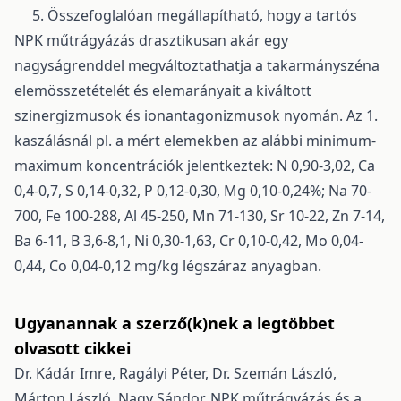
5. Összefoglalóan megállapítható, hogy a tartós
NPK műtrágyázás drasztikusan akár egy
nagyságrenddel megváltoztathatja a takarmányszéna
elemösszetételét és elemarányait a kiváltott
szinergizmusok és ionantagonizmusok nyomán. Az 1.
kaszálásnál pl. a mért elemekben az alábbi minimum-
maximum koncentrációk jelentkeztek: N 0,90-3,02, Ca
0,4-0,7, S 0,14-0,32, P 0,12-0,30, Mg 0,10-0,24%; Na 70-
700, Fe 100-288, Al 45-250, Mn 71-130, Sr 10-22, Zn 7-14,
Ba 6-11, B 3,6-8,1, Ni 0,30-1,63, Cr 0,10-0,42, Mo 0,04-
0,44, Co 0,04-0,12 mg/kg légszáraz anyagban.
Ugyanannak a szerző(k)nek a legtöbbet
olvasott cikkei
Dr. Kádár Imre, Ragályi Péter, Dr. Szemán László,
Márton László, Nagy Sándor,
NPK műtrágyázás és a