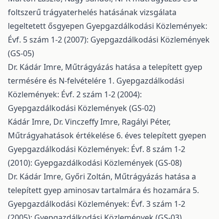
foltszerű trágyaterhelés hatásának vizsgálata
legeltetett ősgyepen
Gyepgazdálkodási Közlemények:
Évf. 5 szám 1-2 (2007): Gyepgazdálkodási Közlemények
(GS-05)
Dr. Kádár Imre,
Műtrágyázás hatása a telepített gyep
termésére és N-felvételére 1.
Gyepgazdálkodási
Közlemények: Évf. 2 szám 1-2 (2004):
Gyepgazdálkodási Közlemények (GS-02)
Kádár Imre, Dr. Vinczeffy Imre, Ragályi Péter,
Műtrágyahatások értékelése 6. éves telepített gyepen
Gyepgazdálkodási Közlemények: Évf. 8 szám 1-2
(2010): Gyepgazdálkodási Közlemények (GS-08)
Dr. Kádár Imre, Győri Zoltán,
Műtrágyázás hatása a
telepített gyep aminosav tartalmára és hozamára 5.
Gyepgazdálkodási Közlemények: Évf. 3 szám 1-2
(2005): Gyepgazdálkodási Közlemények (GS-03)