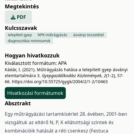
Megtekintés
PDF
Kulcsszavak
telepített gyep
NPK műtrágyázás
ásványi összetétel
diagnosztikai minimumok
Hogyan hivatkozzuk
Kiválasztott formátum:
APA
Kádár, I. (2021). Műtrágyázás hatása a telepített gyep ásványi
elemtartalmára 3.
Gyepgazdálkodási Közlemények
,
2
(1-2), 57-
66.
https://doi.org/10.55725/gygk/2004/2/1-2/10463
Hivatkozási formátumok
Absztrakt
Egy műtrágyázási tartamkísérlet 28. évében, 2001-ben
vizsgáltuk az eltérő N, P, K ellátottsági szintek és
kombinációik hatását a réti csenkesz (Festuca