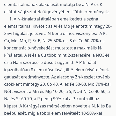
elemtartalmának alakulását mutatja be a N, P és K
ellátottsági szintek függvényében. Főbb eredmények:
1. A N-kínálattal általában emelkedett a széna
elemtartalma. Kivételt az Al és Mo jelentett mintegy 20-
25% hígulást jelezve a N-kontrollhoz viszonyítva. A K,
Ca, Mg, Mn, P, Sr, B, Ni 25-50%-os, S és Co 60-70%-os
koncentráció-növekedést mutatott a maximális N-
kínálattal. A N és a Cu több mint 2-szeresére, a NO3-N
és a Na 5-szörösére dúsult ugyanitt. A P-kínálat
igazolhatóan 8 elem dúsulását, ill. 5 elem felvételének
gátlását eredményezte. Az alacsony Zn-készlet tovább
csökkent mintegy 20, Co 40, Al és Fe 50-60, Mo 70%-kal.
Nőtt viszont a Mn és Mg 10-20, a S, NO3-N, Co 40-50, a
Na és Sr 60-70, a P pedig 90%-kal a P-kontrollhoz
képest. A K-trágyázás mérsékelten növelte a N, K és Ba
beépülését, míg a többi elem felvételét 10-50%-kal