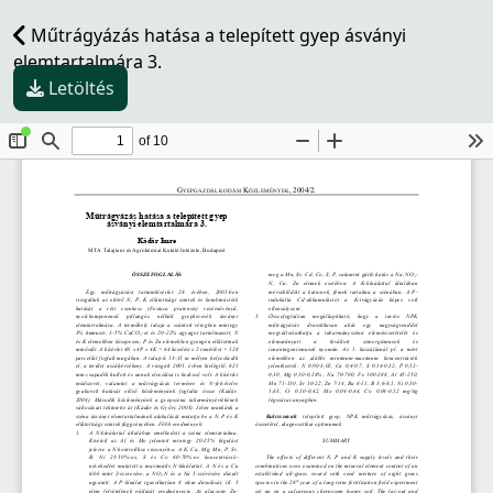
Műtrágyázás hatása a telepített gyep ásványi
elemtartalmára 3.
Letöltés