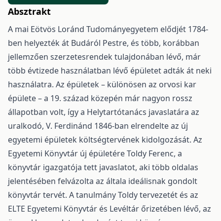
Absztrakt
A mai Eötvös Loránd Tudományegyetem elődjét 1784-
ben helyezték át Budáról Pestre, és több, korábban
jellemzően szerzetesrendek tulajdonában lévő, már
több évtizede használatban lévő épületet adták át neki
használatra. Az épületek – különösen az orvosi kar
épülete – a 19. század közepén már nagyon rossz
állapotban volt, így a Helytartótanács javaslatára az
uralkodó, V. Ferdinánd 1846-ban elrendelte az új
egyetemi épületek költségtervének kidolgozását. Az
Egyetemi Könyvtár új épületére Toldy Ferenc, a
könyvtár igazgatója tett javaslatot, aki több oldalas
jelentésében felvázolta az általa ideálisnak gondolt
könyvtár tervét. A tanulmány Toldy tervezetét és az
ELTE Egyetemi Könyvtár és Levéltár őrizetében lévő, az