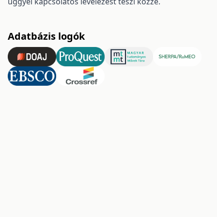
üggyel kapcsolatos levelezést teszi közzé.
Adatbázis logók