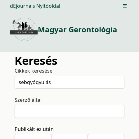
dEjournals Nyitóoldal
Open m
Magyar Gerontológia
Keresés
Cikkek keresése
Szerző által
Publikált ez után