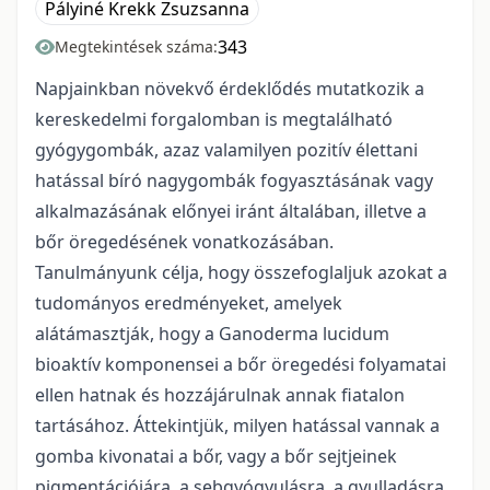
Pályiné Krekk Zsuzsanna
343
Megtekintések száma:
Napjainkban növekvő érdeklődés mutatkozik a
kereskedelmi forgalomban is megtalálható
gyógygombák, azaz valamilyen pozitív élettani
hatással bíró nagygombák fogyasztásának vagy
alkalmazásának előnyei iránt általában, illetve a
bőr öregedésének vonatkozásában.
Tanulmányunk célja, hogy összefoglaljuk azokat a
tudományos eredményeket, amelyek
alátámasztják, hogy a Ganoderma lucidum
bioaktív komponensei a bőr öregedési folyamatai
ellen hatnak és hozzájárulnak annak fiatalon
tartásához. Áttekintjük, milyen hatással vannak a
gomba kivonatai a bőr, vagy a bőr sejtjeinek
pigmentációjára, a sebgyógyulásra, a gyulladásra