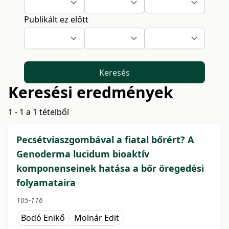
Publikált ez előtt
Keresés
Keresési eredmények
1 - 1 a 1 tételből
Pecsétviaszgombával a fiatal bőrért? A
Genoderma lucidum bioaktív
komponenseinek hatása a bőr öregedési
folyamataira
105-116
Bodó Enikő
Molnár Edit