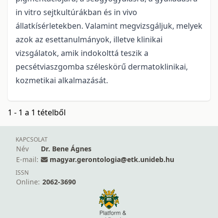
in vitro sejtkultúrákban és in vivo
állatkísérletekben. Valamint megvizsgáljuk, melyek
azok az esettanulmányok, illetve klinikai
vizsgálatok, amik indokolttá teszik a
pecsétviaszgomba széleskörű dermatoklinikai,
kozmetikai alkalmazását.
1 - 1 a 1 tételből
KAPCSOLAT
Név
Dr. Bene Ágnes
E-mail:
magyar.gerontologia@etk.unideb.hu
ISSN
Online:
2062-3690