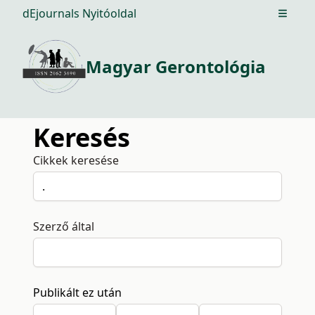
dEjournals Nyitóoldal
Open m
Magyar Gerontológia
Keresés
Cikkek keresése
Szerző által
Publikált ez után