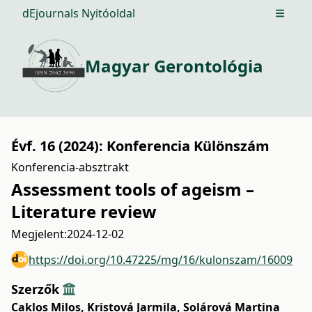
dEjournals Nyitóoldal
Open m
Magyar Gerontológia
Évf. 16 (2024): Konferencia Különszám
Konferencia-absztrakt
Assessment tools of ageism –
Literature review
Megjelent:
2024-12-02
https://doi.org/10.47225/mg/16/kulonszam/16009
Szerzők
Caklos Milos
,
Kristová Jarmila
,
Solárová Martina