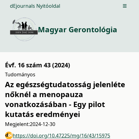
dEjournals Nyitóoldal
Open m
Magyar Gerontológia
Évf. 16 szám 43 (2024)
Tudományos
Az egészségtudatosság jelenléte
nőknél a menopauza
vonatkozásában - Egy pilot
kutatás eredményei
Megjelent:
2024-12-30
https://doi.org/10.47225/mg/16/43/15975