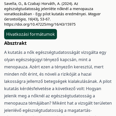
Savella, O., & Czabaji Horváth, A. (2024). Az
egészségtudatosság jelenléte nőknél a menopauza
vonatkozásában - Egy pilot kutatás eredményei.
Magyar
Gerontológia
,
16
(43), 53-67.
https://doi.org/10.47225/mg/16/43/15975
Hivatkozási formátumok
Absztrakt
A kutatás a nők egészségtudatosságát vizsgálta egy
olyan egészségügyi tényező kapcsán, mint a
menopauza. Azért ezen a tényezőn keresztül, mert
minden nőt érint, és növeli a rizikóját a hazai
lakosságra jellemző betegségek kialakulásának. A pilot
kutatás kérdésfelvetése a következő volt: Hogyan
jelenik meg a nőknél az egészségtudatosság a
menopauza témájában? Miként hat a vizsgált területen
jelenlévő egészségtudatosság a magatartás-