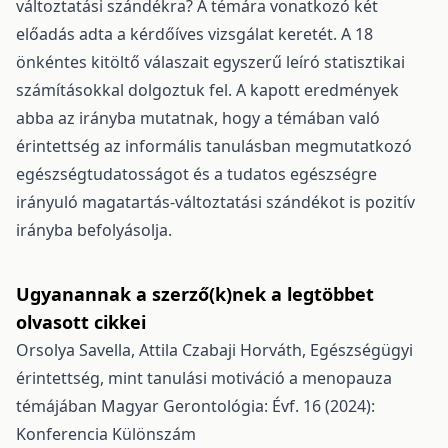
változtatási szándékra? A témára vonatkozó két
előadás adta a kérdőíves vizsgálat keretét. A 18
önkéntes kitöltő válaszait egyszerű leíró statisztikai
számításokkal dolgoztuk fel. A kapott eredmények
abba az irányba mutatnak, hogy a témában való
érintettség az informális tanulásban megmutatkozó
egészségtudatosságot és a tudatos egészségre
irányuló magatartás-változtatási szándékot is pozitív
irányba befolyásolja.
Ugyanannak a szerző(k)nek a legtöbbet
olvasott cikkei
Orsolya Savella, Attila Czabaji Horváth,
Egészségügyi
érintettség, mint tanulási motiváció a menopauza
témájában
Magyar Gerontológia: Évf. 16 (2024):
Konferencia Különszám