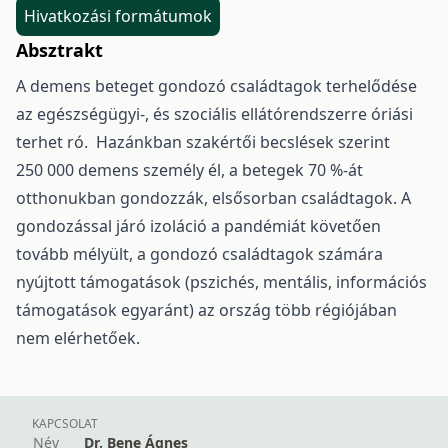
Hivatkozási formátumok
Absztrakt
A demens beteget gondozó családtagok terhelődése
az egészségügyi-, és szociális ellátórendszerre óriási
terhet ró. Hazánkban szakértői becslések szerint
250 000 demens személy él, a betegek 70 %-át
otthonukban gondozzák, elsősorban családtagok. A
gondozással járó izoláció a pandémiát követően
tovább mélyült, a gondozó családtagok számára
nyújtott támogatások (pszichés, mentális, információs
támogatások egyaránt) az ország több régiójában
nem elérhetőek.
KAPCSOLAT
Név
Dr. Bene Ágnes