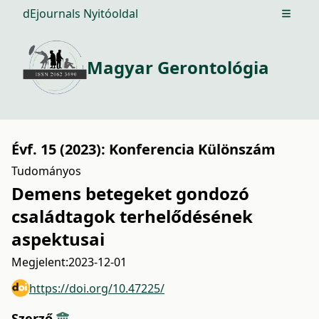
dEjournals Nyitóoldal
Open m
Magyar Gerontológia
Évf. 15 (2023): Konferencia Különszám
Tudományos
Demens betegeket gondozó
családtagok terhelődésének
aspektusai
Megjelent:
2023-12-01
https://doi.org/10.47225/
Szerző