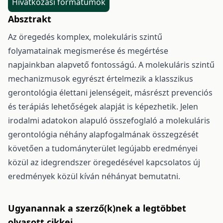
Hivatkozási formátumok
Absztrakt
Az öregedés komplex, molekuláris szintű
folyamatainak megismerése és megértése
napjainkban alapvető fontosságú. A molekuláris szintű
mechanizmusok egyrészt értelmezik a klasszikus
gerontológia élettani jelenségeit, másrészt prevenciós
és terápiás lehetőségek alapját is képezhetik. Jelen
irodalmi adatokon alapuló összefoglaló a molekuláris
gerontológia néhány alapfogalmának összegzését
követően a tudományterület legújabb eredményei
közül az idegrendszer öregedésével kapcsolatos új
eredmények közül kíván néhányat bemutatni.
Ugyanannak a szerző(k)nek a legtöbbet
olvasott cikkei