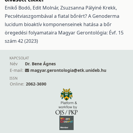
Enikő Bodó, Edit Molnár, Zsuzsanna Pályiné Krekk,
Pecsétviaszgombával a fiatal bőrért? A Genoderma
lucidum bioaktív komponenseinek hatása a bőr
öregedési folyamataira
Magyar Gerontológia: Évf. 15
szám 42 (2023)
KAPCSOLAT
Név
Dr. Bene Ágnes
E-mail:
magyar.gerontologia@etk.unideb.hu
ISSN
Online:
2062-3690