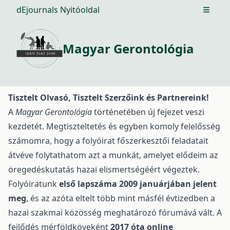
dEjournals Nyitóoldal
Open m
Magyar Gerontológia
Tisztelt Olvasó, Tisztelt Szerzőink és Partnereink!
A
Magyar Gerontológia
történetében új fejezet veszi
kezdetét. Megtiszteltetés és egyben komoly felelősség
számomra, hogy a folyóirat főszerkesztői feladatait
átvéve folytathatom azt a munkát, amelyet elődeim az
öregedéskutatás hazai elismertségéért végeztek.
Folyóiratunk
első lapszáma 2009 januárjában jelent
meg
, és az azóta eltelt több mint másfél évtizedben a
hazai szakmai közösség meghatározó fórumává vált. A
fejlődés mérföldköveként
2017 óta online