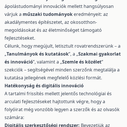
ápolástudományi innovációk mellett hangsúlyosan
várjuk a
műszaki tudományok
eredményeit: az
akadálymentes építészetet, az okosotthon-
megoldásokat és az életminőséget támogató
fejlesztéseket.
Célunk, hogy megújult, letisztult rovatrendszerünk – a
„
Tanulmányok és kutatások
”, a „
Szakmai gyakorlat
és innováció
”, valamint a „
Szemle és közélet
”
szekciók – segítségével minden szerzőnk megtalálja a
kutatása jellegének megfelelő közlési formát.
Hatékonyság és digitális innováció
A tartalmi frissítés mellett jelentős technológiai és
arculati fejlesztéseket hajtottunk végre, hogy a
folyóirat még vonzóbb legyen a szerzők és az olvasók
számára:
Digitális szerkesztőségi rendszer:
Bevezetjük az