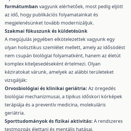
formátumban
vagyunk elérhetőek, most pedig eljött
az idő, hogy publikációs folyamatainkat és
megjelenésünket tovább modernizáljuk.
Szakmai fókuszunk és küldetésünk
A megújulás jegyében elkötelezettek vagyunk egy
olyan holisztikus szemlélet mellett, amely az idősödést
nem csupán biológiai folyamatként, hanem az életút
komplex kiteljesedéseként értelmezi. Olyan
kéziratokat várunk, amelyek az alábbi területeket
vizsgálják:
Orvosbiológiai és klinikai geriátria:
Az öregedés
biológiai mechanizmusai, a tipikus időskori kórképek
terápiája és a preventív medicina, molekuláris
geriátria.
Sporttudományok és fizikai aktivitás:
A rendszeres
testmozgás élettani és mentális hatásai,