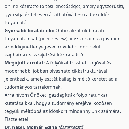
online kéziratfeltöltési lehetőséget, amely egyszerűsíti,
gyorsítja és teljesen átláthatóvá teszi a beküldés
folyamatát.
Gyorsabb bírálati idő:
Optimalizáltuk bírálati
folyamatainkat (peer-review), így szerzőink a jövőben
az eddiginél lényegesen rövidebb időn belül
kaphatnak visszajelzést kézirataikról.
Megújult arculat:
A folyóirat frissített logóval és
modernebb, jobban olvasható cikkstruktúrával
jelentkezik, amely esztétikailag is méltó keretet ad a
tudományos tartalomnak.
Arra hívom Önöket, gazdagítsák folyóiratunkat
kutatásaikkal, hogy a tudomány erejével közösen
tegyük méltóbbá az időskort mindannyiunk számára.
Tisztelettel:
Dr. habil. Molnár Edina
főszerkesztő