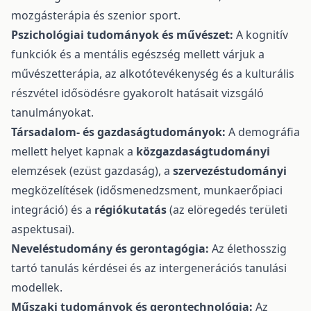
mozgásterápia és szenior sport.
Pszichológiai tudományok és művészet:
A kognitív
funkciók és a mentális egészség mellett várjuk a
művészetterápia, az alkotótevékenység és a kulturális
részvétel idősödésre gyakorolt hatásait vizsgáló
tanulmányokat.
Társadalom- és gazdaságtudományok:
A demográfia
mellett helyet kapnak a
közgazdaságtudományi
elemzések (ezüst gazdaság), a
szervezéstudományi
megközelítések (idősmenedzsment, munkaerőpiaci
integráció) és a
régiókutatás
(az elöregedés területi
aspektusai).
Neveléstudomány és gerontagógia:
Az élethosszig
tartó tanulás kérdései és az intergenerációs tanulási
modellek.
Műszaki tudományok és gerontechnológia:
Az