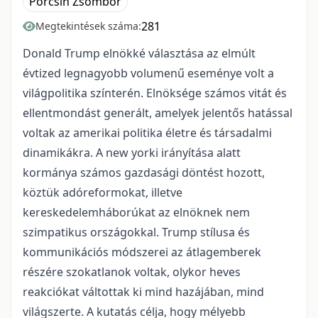
Porcsin Zsombor
281
Megtekintések száma:
Donald Trump elnökké választása az elmúlt
évtized legnagyobb volumenű eseménye volt a
világpolitika színterén. Elnöksége számos vitát és
ellentmondást generált, amelyek jelentős hatással
voltak az amerikai politika életre és társadalmi
dinamikákra. A new yorki irányítása alatt
kormánya számos gazdasági döntést hozott,
köztük adóreformokat, illetve
kereskedelemháborúkat az elnöknek nem
szimpatikus országokkal. Trump stílusa és
kommunikációs módszerei az átlagemberek
részére szokatlanok voltak, olykor heves
reakciókat váltottak ki mind hazájában, mind
világszerte. A kutatás célja, hogy mélyebb