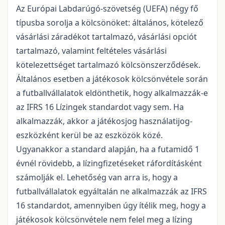
Az Európai Labdarúgó-szövetség (UEFA) négy fő
típusba sorolja a kölcsönöket: általános, kötelező
vásárlási záradékot tartalmazó, vásárlási opciót
tartalmazó, valamint feltételes vásárlási
kötelezettséget tartalmazó kölcsönszerződések.
Általános esetben a játékosok kölcsönvétele során
a futballvállalatok eldönthetik, hogy alkalmazzák-e
az IFRS 16 Lízingek standardot vagy sem. Ha
alkalmazzák, akkor a játékosjog használatijog-
eszközként kerül be az eszközök közé.
Ugyanakkor a standard alapján, ha a futamidő 1
évnél rövidebb, a lízingfizetéseket ráfordításként
számolják el. Lehetőség van arra is, hogy a
futballvállalatok egyáltalán ne alkalmazzák az IFRS
16 standardot, amennyiben úgy ítélik meg, hogy a
játékosok kölcsönvétele nem felel meg a lízing