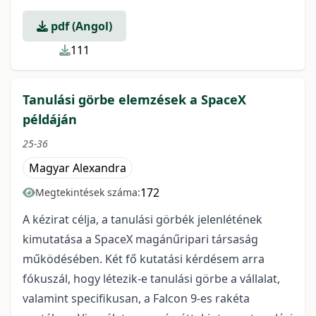
pdf (Angol)
111
Tanulási görbe elemzések a SpaceX
példáján
25-36
Magyar Alexandra
172
Megtekintések száma:
A kézirat célja, a tanulási görbék jelenlétének
kimutatása a SpaceX magánűripari társaság
működésében. Két fő kutatási kérdésem arra
fókuszál, hogy létezik-e tanulási görbe a vállalat,
valamint specifikusan, a Falcon 9-es rakéta