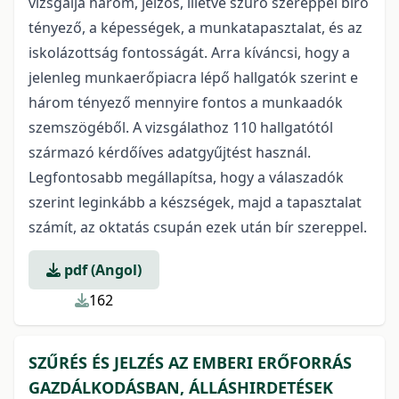
vizsgálja három, jelzős, illetve szűrő szereppel bíró
tényező, a képességek, a munkatapasztalat, és az
iskolázottság fontosságát. Arra kíváncsi, hogy a
jelenleg munkaerőpiacra lépő hallgatók szerint e
három tényező mennyire fontos a munkaadók
szemszögéből. A vizsgálathoz 110 hallgatótól
származó kérdőíves adatgyűjtést használ.
Legfontosabb megállapítsa, hogy a válaszadók
szerint leginkább a készségek, majd a tapasztalat
számít, az oktatás csupán ezek után bír szereppel.
pdf (Angol)
162
SZŰRÉS ÉS JELZÉS AZ EMBERI ERŐFORRÁS
GAZDÁLKODÁSBAN, ÁLLÁSHIRDETÉSEK