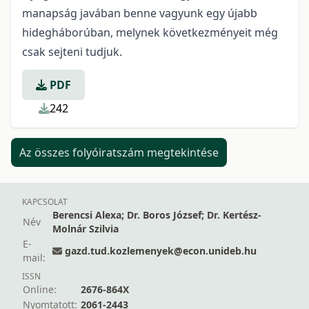
manapság javában benne vagyunk egy újabb
hidegháborúban, melynek következményeit még
csak sejteni tudjuk.
PDF
242
Az összes folyóiratszám megtekintése
KAPCSOLAT
Berencsi Alexa; Dr. Boros József; Dr. Kertész-
Név
Molnár Szilvia
E-
gazd.tud.kozlemenyek@econ.unideb.hu
mail:
ISSN
Online:
2676-864X
Nyomtatott:
2061-2443