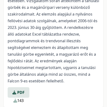
esetében. Vizsgálatom során áttekintem a tanulási
görbék és a magánűripari verseny különböző
szakirodalmait. Az elemzés alapjául a nyilvános
fellövési adatok szolgálnak, amelyeket 2006-tól és
2023. június 30-áig gyűjtöttem. A rendelkezésre
álló adatokat Excel táblázatba rendezve,
pontdiagrammok és trendvonal illesztés
segítségével elemeztem és állapítottam meg
tanulási görbe egyenletét, a magyarázó erőt és a
fejlődési rátát. Az eredmények alapján
hipotéziseimet megtartottam, ugyanis a tanulási
görbe általános alakja mind az összes, mind a
Falcon 9-es esetében fellelhető.
PDF
143