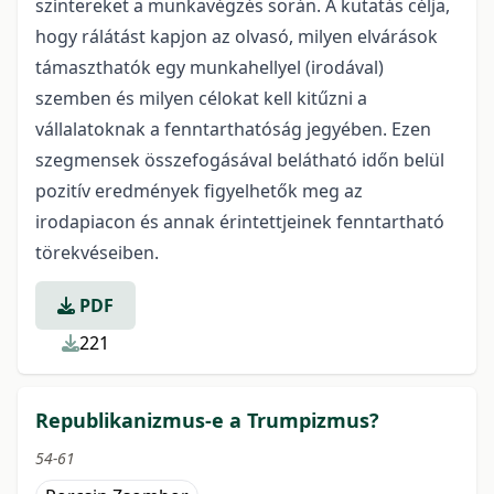
színtereket a munkavégzés során. A kutatás célja,
hogy rálátást kapjon az olvasó, milyen elvárások
támaszthatók egy munkahellyel (irodával)
szemben és milyen célokat kell kitűzni a
vállalatoknak a fenntarthatóság jegyében. Ezen
szegmensek összefogásával belátható időn belül
pozitív eredmények figyelhetők meg az
irodapiacon és annak érintettjeinek fenntartható
törekvéseiben.
PDF
221
Republikanizmus-e a Trumpizmus?
54-61