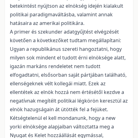
betekintést nyújtson az elnökség idején kialakult
politikai paradigmaváltásba, valamint annak
hatásaira az amerikai politikára.
A primer és szekunder adatgyűjtést elvégzését
követően a következőket tudtam megállapítani:
Ugyan a republikánus szereti hangoztatni, hogy
milyen sok mindent el tudott érni elnöksége alatt,
igazán markáns rendeletet nem tudott
elfogadtatni, elsősorban saját pártjában található,
ellenségeknek vélt kollegái miatt. Ezek az
ellentétek az elnök hozzá nem értésétől kezdve a
negatívnak megítélt politikai légkörön keresztül az
elnök hazugságain át ütötték fel a fejüket.
Kétségtelenül el kell mondanunk, hogy a new
yorki elnöksége alapjaiban változtatta meg a
Nyugat és Kelet hozzáállását egymással,