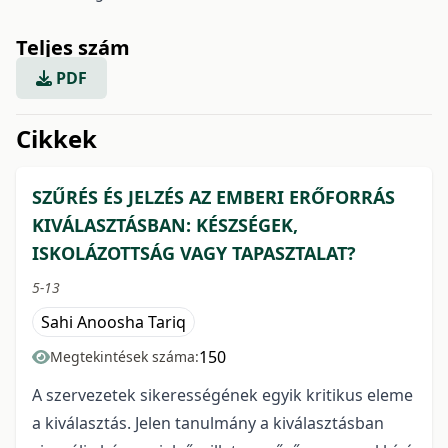
Teljes szám
PDF
issue.tableOfContents6a769
Cikkek
SZŰRÉS ÉS JELZÉS AZ EMBERI ERŐFORRÁS
KIVÁLASZTÁSBAN: KÉSZSÉGEK,
ISKOLÁZOTTSÁG VAGY TAPASZTALAT?
5-13
Sahi Anoosha Tariq
150
Megtekintések száma:
A szervezetek sikerességének egyik kritikus eleme
a kiválasztás. Jelen tanulmány a kiválasztásban