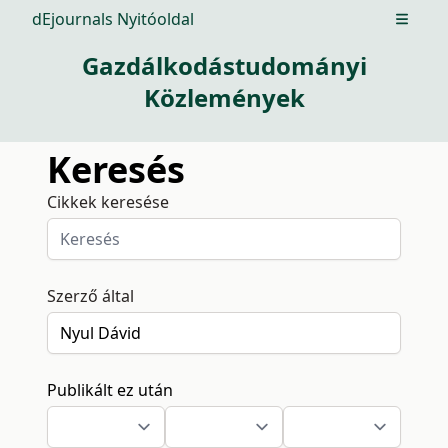
dEjournals Nyitóoldal
Open m
Gazdálkodástudományi
Közlemények
Keresés
Cikkek keresése
Szerző által
Publikált ez után