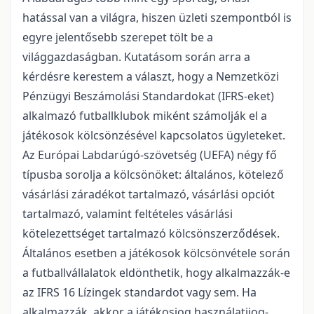
hatással van a világra, hiszen üzleti szempontból is
egyre jelentősebb szerepet tölt be a
világgazdaságban. Kutatásom során arra a
kérdésre kerestem a választ, hogy a Nemzetközi
Pénzügyi Beszámolási Standardokat (IFRS-eket)
alkalmazó futballklubok miként számolják el a
játékosok kölcsönzésével kapcsolatos ügyleteket.
Az Európai Labdarúgó-szövetség (UEFA) négy fő
típusba sorolja a kölcsönöket: általános, kötelező
vásárlási záradékot tartalmazó, vásárlási opciót
tartalmazó, valamint feltételes vásárlási
kötelezettséget tartalmazó kölcsönszerződések.
Általános esetben a játékosok kölcsönvétele során
a futballvállalatok eldönthetik, hogy alkalmazzák-e
az IFRS 16 Lízingek standardot vagy sem. Ha
alkalmazzák, akkor a játékosjog használatijog-