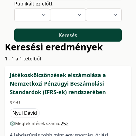
Publikált ez előtt
Keresés
Keresési eredmények
1 - 1 a 1 tételből
Játékoskölcsönzések elszámolása a
Nemzetközi Pénzügyi Beszámolási
Standardok (IFRS-ek) rendszerében
37-41
Nyul Dávid
252
Megtekintések száma:
A labdarúgás több mint egy sportág, óriási