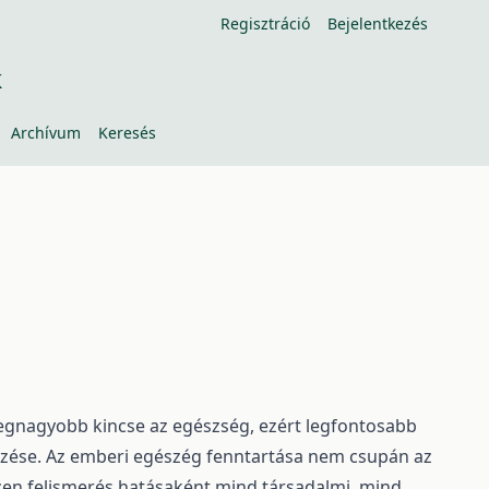
Regisztráció
Bejelentkezés
k
Archívum
Keresés
legnagyobb kincse az egészség, ezért legfontosabb
rzése. Az emberi egészég fenntartása nem csupán az
 Ezen felismerés hatásaként mind társadalmi, mind