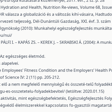
ép-Európa kutatására közleményei, 2017. évf., 2 sz. p. 28
 Hydration and Health, Nutrition Re-views, Volume 68, Issue
HR válasza a globalizáció és a változás kihí-vásaira, Hadtud
vezeti teljesség, Dél-Dunántúli Gazdaság, XXI. évf. 3. szám
Ügynökség (2010): Munkahelyi egészségfejlesztés munkálta
eu/nui/
ÁLFI I. – KAPÁS ZS. – KEREK J. – SKRABSKI Á. (2004): A munk
 Az egészséges életmód.
 alapelvei.
Employees’ Fitness Condition and the Employers’ Health Pre
f Science IV: 2 (11) pp. 205-212.
elő a nem megfelelő mennyiségű és összeté-telű folyadékb
u-es-osszetetelu-folyadekbevitel/
(letöltve: 2020.01.15)
 aktivitás, mint egészségbefektetés, Egészségfejlesztés Folyó
ségvédő élelmiszerekkel kapcsolatos fo-gyasztói magatartás.