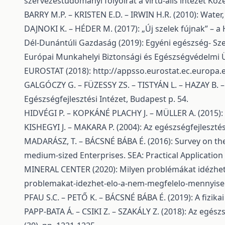
szervezéstudományi folyóirat a virtu-ális intézet Köz
BARRY M.P. – KRISTEN E.D. – IRWIN H.R. (2010): Water,
DAJNOKI K. – HÉDER M. (2017): „Új szelek fújnak” – a 
Dél-Dunántúli Gazdaság (2019): Egyéni egészség- Szer
Európai Munkahelyi Biztonsági és Egészségvédelmi 
EUROSTAT (2018):
http://appsso.eurostat.ec.europa.
GALGÓCZY G. – FÜZESSY ZS. – TISTYÁN L. – HAZAY B. – P
Egészségfejlesztési Intézet, Budapest p. 54.
HIDVÉGI P. – KOPKÁNÉ PLACHY J. – MÜLLER A. (2015):
KISHEGYI J. – MAKARA P. (2004): Az egészségfejlesztés
MADARÁSZ, T. – BÁCSNÉ BÁBA É. (2016): Survey on the 
medium-sized Enterprises. SEA: Practical Application o
MINERAL CENTER (2020): Milyen problémákat idézhet 
problemakat-idezhet-elo-a-nem-megfelelo-mennyiseg
PFAU S.C. – PETŐ K. – BÁCSNÉ BÁBA É. (2019): A fizikai
PAPP-BATA Á. – CSIKI Z. – SZAKÁLY Z. (2018): Az egész