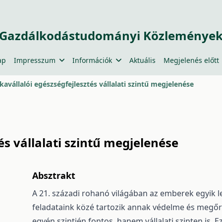
Gazdálkodástudományi Közleménye
ap
Impresszum
Információk
Aktuális
Megjelenés előtt
avállalói egészségfejlesztés vállalati szintű megjelenése
s vállalati szintű megjelenése
Absztrakt
A 21. századi rohanó világában az emberek egyik 
feladataink közé tartozik annak védelme és megő
egyén szintjén fontos, hanem vállalati szinten is.