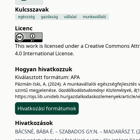
Kulcsszavak
egészség
gazdaság
vállalat
munkavállaló
Licenc
This work is licensed under a
Creative Commons Attr
4.0 International License
.
Hogyan hivatkozzuk
Kiválasztott formátum:
APA
Pázmán-Iski, A. (2024). A munkavállalói egészségfejlesztés v
szintű megjelenése.
Gazdálkodástudományi Közlemények
,
8
(1
https://ojs.lib.unideb.hu/gazdalkodaskozlemenyek/article/
Hivatkozási formátumok
Hivatkozások
BÁCSNÉ, BÁBA É. – SZABADOS GY.N. – MADARÁSZ T. (201