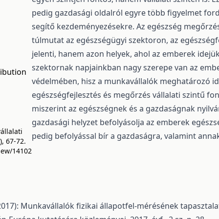
pedig gazdasági oldalról egyre több figyelmet for
segítő kezdeményezésekre. Az egészség megőrzés
túlmutat az egészségügyi szektoron, az egészségf
jelenti, hanem azon helyek, ahol az emberek idejük
szektornak napjainkban nagy szerepe van az emb
ibution
védelmében, hisz a munkavállalók meghatározó id
egészségfejlesztés és megőrzés vállalati szintű fo
miszerint az egészségnek és a gazdaságnak nyilvá
gazdasági helyzet befolyásolja az emberek egészsé
állalati
pedig befolyással bír a gazdaságra, valamint anna
), 67-72.
view/14102
7): Munkavállalók fizikai állapotfel-mérésének tapasztala