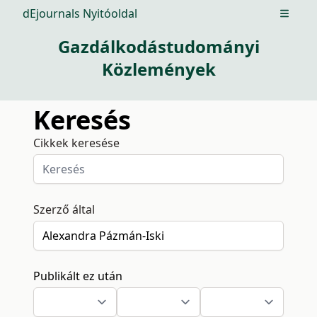
dEjournals Nyitóoldal
Open m
Gazdálkodástudományi
Közlemények
Keresés
Cikkek keresése
Szerző által
Publikált ez után