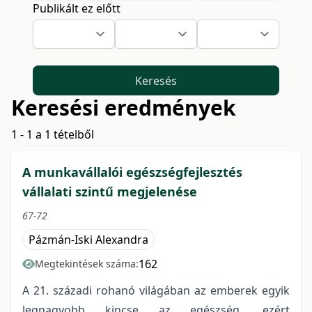
Publikált ez előtt
Keresés
Keresési eredmények
1 - 1 a 1 tételből
A munkavállalói egészségfejlesztés
vállalati szintű megjelenése
67-72
Pázmán-Iski Alexandra
162
Megtekintések száma:
A 21. századi rohanó világában az emberek egyik
legnagyobb kincse az egészség, ezért