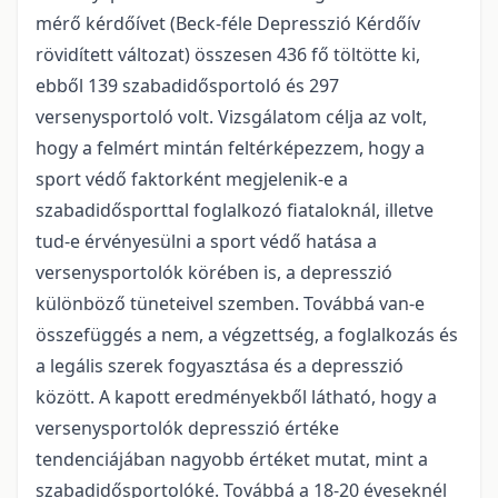
mérő kérdőívet (Beck-féle Depresszió Kérdőív
rövidített változat) összesen 436 fő töltötte ki,
ebből 139 szabadidősportoló és 297
versenysportoló volt. Vizsgálatom célja az volt,
hogy a felmért mintán feltérképezzem, hogy a
sport védő faktorként megjelenik-e a
szabadidősporttal foglalkozó fiataloknál, illetve
tud-e érvényesülni a sport védő hatása a
versenysportolók körében is, a depresszió
különböző tüneteivel szemben. Továbbá van-e
összefüggés a nem, a végzettség, a foglalkozás és
a legális szerek fogyasztása és a depresszió
között. A kapott eredményekből látható, hogy a
versenysportolók depresszió értéke
tendenciájában nagyobb értéket mutat, mint a
szabadidősportolóké. Továbbá a 18-20 éveseknél