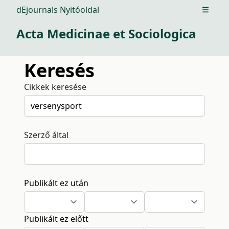
dEjournals Nyitóoldal
Open m
Acta Medicinae et Sociologica
Keresés
Cikkek keresése
Szerző által
Publikált ez után
Publikált ez előtt