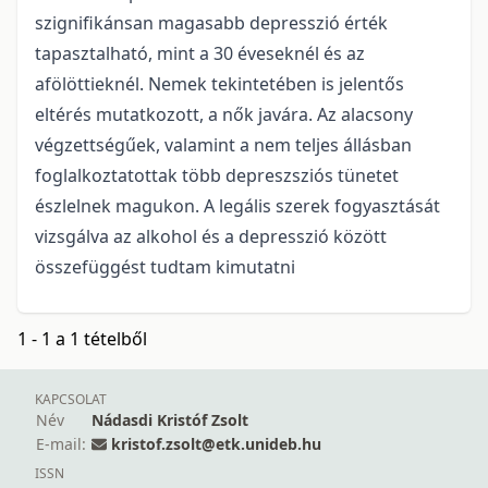
szignifikánsan magasabb depresszió érték
tapasztalható, mint a 30 éveseknél és az
afölöttieknél. Nemek tekintetében is jelentős
eltérés mutatkozott, a nők javára. Az alacsony
végzettségűek, valamint a nem teljes állásban
foglalkoztatottak több depreszsziós tünetet
észlelnek magukon. A legális szerek fogyasztását
vizsgálva az alkohol és a depresszió között
összefüggést tudtam kimutatni
1 - 1 a 1 tételből
KAPCSOLAT
Név
Nádasdi Kristóf Zsolt
E-mail:
kristof.zsolt@etk.unideb.hu
ISSN