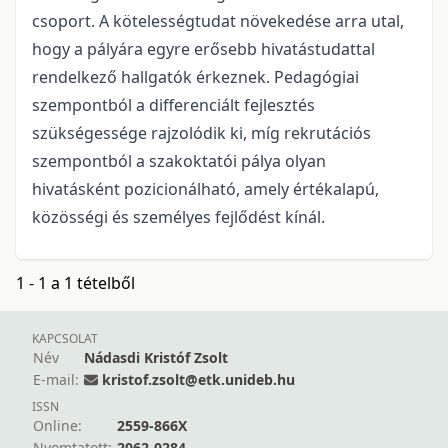
csoport. A kötelességtudat növekedése arra utal,
hogy a pályára egyre erősebb hivatástudattal
rendelkező hallgatók érkeznek. Pedagógiai
szempontból a differenciált fejlesztés
szükségessége rajzolódik ki, míg rekrutációs
szempontból a szakoktatói pálya olyan
hivatásként pozicionálható, amely értékalapú,
közösségi és személyes fejlődést kínál.
1 - 1 a 1 tételből
KAPCSOLAT
Név
Nádasdi Kristóf Zsolt
E-mail:
kristof.zsolt@etk.unideb.hu
ISSN
Online:
2559-866X
Nyomtatott:
2062-0284