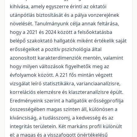
kihívása, amely egyszerre érinti az oktatói
utánpótlás biztosítását és a pálya vonzerejének
növelését. Tanulmányunk célja annak feltárása,
hogy a 2021 és 2024 között a felsőoktatásba
belépő szakoktató hallgatók miként értékelik saját
erősségeiket a pozitív pszichológia által
azonosított karakterdimenziók mentén, valamint
hogy milyen változások figyelhetők meg az
évfolyamok között. A 221 fős mintán végzett
vizsgálat leíró statisztikákra, varianciaanalízisre,
korrelációs elemzésre és klaszteranalízisre épült.
Eredményeink szerint a hallgatók erősségprofilja
összességében magas szinten áll, különösen a
kíváncsiság, a tudásszomj, a kedvesség és az
integritás területein. Két markáns profil különült
el: a magas és a visszafogott önértékelésű