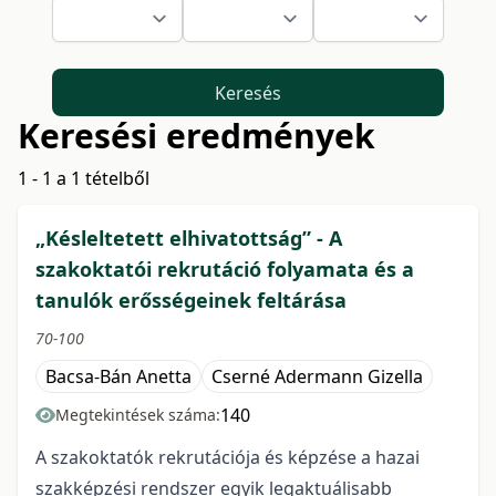
Keresés
Keresési eredmények
1 - 1 a 1 tételből
„Késleltetett elhivatottság” - A
szakoktatói rekrutáció folyamata és a
tanulók erősségeinek feltárása
70-100
Bacsa-Bán Anetta
Cserné Adermann Gizella
140
Megtekintések száma:
A szakoktatók rekrutációja és képzése a hazai
szakképzési rendszer egyik legaktuálisabb