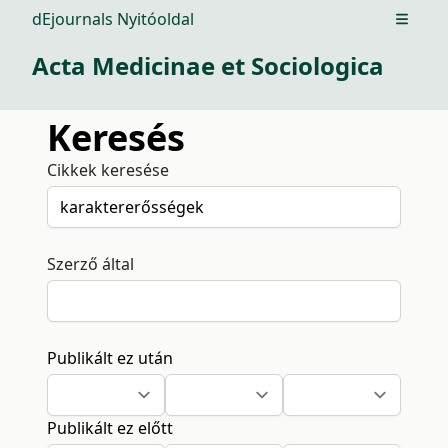
dEjournals Nyitóoldal
Open m
Acta Medicinae et Sociologica
Keresés
Cikkek keresése
Szerző által
Publikált ez után
Publikált ez előtt