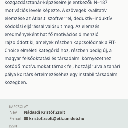
közgazdásztanár-képzéseire jelentkezők N=187
motivációs levele képezte. A szövegek kvalitatív
elemzése az Atlas.ti szoftverrel, deduktív–induktív
kódolási eljárással valósult meg. Az elemzés
eredményeként hat fő motivációs dimenzió
rajzolódott ki, amelyek részben kapcsolódnak a FIT-
Choice elméleti kategóriáihoz, részben pedig új, a
magyar felsőoktatási és társadalmi környezethez
kötődő motívumokat tárnak fel, hozzájárulva a tanári
pálya kortárs értelmezéséhez egy instabil társadalmi
közegben.
KAPCSOLAT
Név
Nádasdi Kristóf Zsolt
E-mail:
kristof.zsolt@etk.unideb.hu
ISSN