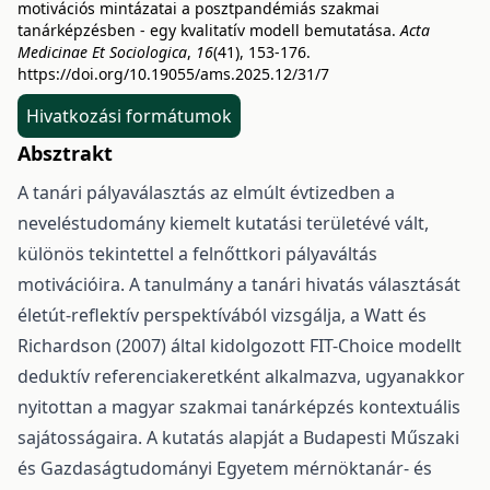
motivációs mintázatai a posztpandémiás szakmai
tanárképzésben - egy kvalitatív modell bemutatása.
Acta
Medicinae Et Sociologica
,
16
(41), 153-176.
https://doi.org/10.19055/ams.2025.12/31/7
Hivatkozási formátumok
Absztrakt
A tanári pályaválasztás az elmúlt évtizedben a
neveléstudomány kiemelt kutatási területévé vált,
különös tekintettel a felnőttkori pályaváltás
motivációira. A tanulmány a tanári hivatás választását
életút-reflektív perspektívából vizsgálja, a Watt és
Richardson (2007) által kidolgozott FIT-Choice modellt
deduktív referenciakeretként alkalmazva, ugyanakkor
nyitottan a magyar szakmai tanárképzés kontextuális
sajátosságaira. A kutatás alapját a Budapesti Műszaki
és Gazdaságtudományi Egyetem mérnöktanár- és