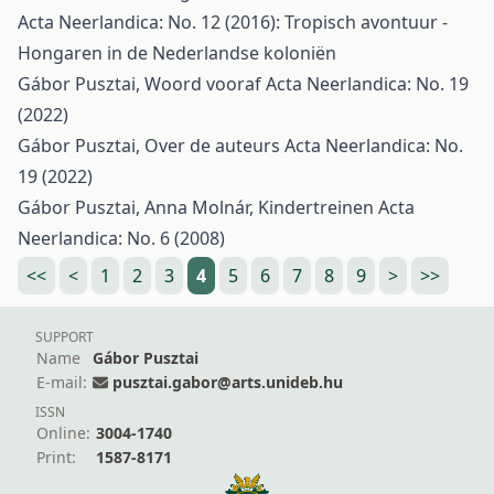
Acta Neerlandica: No. 12 (2016): Tropisch avontuur -
Hongaren in de Nederlandse koloniën
Gábor Pusztai,
Woord vooraf
Acta Neerlandica: No. 19
(2022)
Gábor Pusztai,
Over de auteurs
Acta Neerlandica: No.
19 (2022)
Gábor Pusztai, Anna Molnár,
Kindertreinen
Acta
Neerlandica: No. 6 (2008)
<<
<
1
2
3
4
5
6
7
8
9
>
>>
SUPPORT
Name
Gábor Pusztai
E-mail:
pusztai.gabor@arts.unideb.hu
ISSN
Online:
3004-1740
Print:
1587-8171