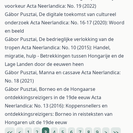
voorkeur
Acta Neerlandica: No. 19 (2022)
Gábor Pusztai,
De digitale toekomst van cultureel
onderzoek
Acta Neerlandica: No. 16-17 (2020): Woord
en beeld
Gábor Pusztai,
De bedrieglijke verlokking van de
tropen
Acta Neerlandica: No. 10 (2015): Handel,
migratie, hulp - Betrekkingen tussen Hongarije en de
Lage Landen door de eeuwen heen
Gábor Pusztai,
Manna en cassave
Acta Neerlandica:
No. 18 (2021)
Gábor Pusztai,
Borneo en de Hongaarse
ontdekkingsreizigers in de 19de eeuw
Acta
Neerlandica: No. 13 (2016): Koppensnellers en
ontdekkingsreizigers: Borneo in reisteksten van
Hongaren uit de 19de eeuw
<<
<
1
2
3
4
5
6
7
8
9
>
>>