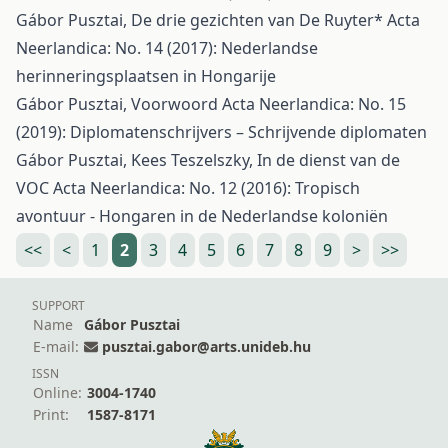
Gábor Pusztai,
De drie gezichten van De Ruyter*
Acta
Neerlandica: No. 14 (2017): Nederlandse
herinneringsplaatsen in Hongarije
Gábor Pusztai,
Voorwoord
Acta Neerlandica: No. 15
(2019): Diplomatenschrijvers – Schrijvende diplomaten
Gábor Pusztai, Kees Teszelszky,
In de dienst van de
VOC
Acta Neerlandica: No. 12 (2016): Tropisch
avontuur - Hongaren in de Nederlandse koloniën
<<
<
1
2
3
4
5
6
7
8
9
>
>>
SUPPORT
Name
Gábor Pusztai
E-mail:
pusztai.gabor@arts.unideb.hu
ISSN
Online:
3004-1740
Print:
1587-8171