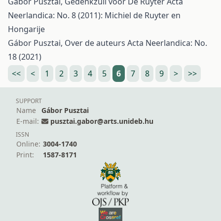
Gábor Pusztai,
Gedenkzuil voor De Ruyter
Acta
Neerlandica: No. 8 (2011): Michiel de Ruyter en
Hongarije
Gábor Pusztai,
Over de auteurs
Acta Neerlandica: No.
18 (2021)
<<
<
1
2
3
4
5
6
7
8
9
>
>>
SUPPORT
Name
Gábor Pusztai
E-mail:
pusztai.gabor@arts.unideb.hu
ISSN
Online:
3004-1740
Print:
1587-8171