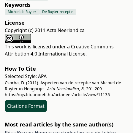
Keywords
Michiel de Ruyter
De Ruyter-receptie
License
Copyright (c) 2011 Acta Neerlandica
This work is licensed under a
Creative Commons
Attribution 4.0 International License
.
How To Cite
Selected Style:
APA
Csorba, D. (2011). Aspecten van de receptie van Michiel de
Ruyter in Hongarije .
Acta Neerlandica
,
8
, 201-209.
https://ojs.lib.unideb.hu/actaneer/article/view/11135
Citations Format
Most read articles by the same author(s)
Réka Bozzay,
Hongaarse studenten aan de Leidse