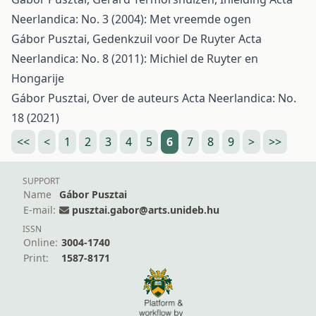
Neerlandica: No. 3 (2004): Met vreemde ogen
Gábor Pusztai,
Gedenkzuil voor De Ruyter
Acta
Neerlandica: No. 8 (2011): Michiel de Ruyter en
Hongarije
Gábor Pusztai,
Over de auteurs
Acta Neerlandica: No.
18 (2021)
<<
<
1
2
3
4
5
6
7
8
9
>
>>
SUPPORT
Name
Gábor Pusztai
E-mail:
pusztai.gabor@arts.unideb.hu
ISSN
Online:
3004-1740
Print:
1587-8171