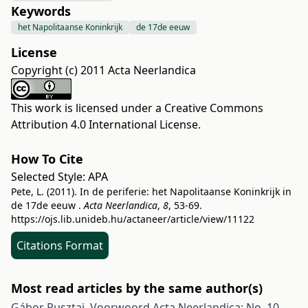
Keywords
het Napolitaanse Koninkrijk
de 17de eeuw
License
Copyright (c) 2011 Acta Neerlandica
This work is licensed under a
Creative Commons
Attribution 4.0 International License
.
How To Cite
Selected Style:
APA
Pete, L. (2011). In de periferie: het Napolitaanse Koninkrijk in
de 17de eeuw .
Acta Neerlandica
,
8
, 53-69.
https://ojs.lib.unideb.hu/actaneer/article/view/11122
Citations Format
Most read articles by the same author(s)
Gábor Pusztai,
Voorwoord
Acta Neerlandica: No. 10