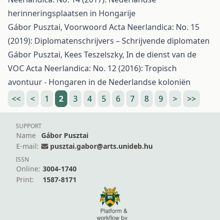
herinneringsplaatsen in Hongarije
Gábor Pusztai,
Voorwoord
Acta Neerlandica: No. 15
(2019): Diplomatenschrijvers – Schrijvende diplomaten
Gábor Pusztai, Kees Teszelszky,
In de dienst van de
VOC
Acta Neerlandica: No. 12 (2016): Tropisch
avontuur - Hongaren in de Nederlandse koloniën
<<
<
1
2
3
4
5
6
7
8
9
>
>>
SUPPORT
Name
Gábor Pusztai
E-mail:
pusztai.gabor@arts.unideb.hu
ISSN
Online:
3004-1740
Print:
1587-8171