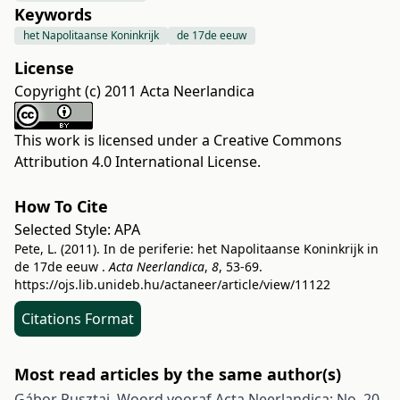
Keywords
het Napolitaanse Koninkrijk
de 17de eeuw
License
Copyright (c) 2011 Acta Neerlandica
This work is licensed under a
Creative Commons
Attribution 4.0 International License
.
How To Cite
Selected Style:
APA
Pete, L. (2011). In de periferie: het Napolitaanse Koninkrijk in
de 17de eeuw .
Acta Neerlandica
,
8
, 53-69.
https://ojs.lib.unideb.hu/actaneer/article/view/11122
Citations Format
Most read articles by the same author(s)
Gábor Pusztai,
Woord vooraf
Acta Neerlandica: No. 20