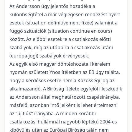
Az Andersson ügy jelentős hozadéka a
különbségtétel a már véglegesen rendezést nyert
esetek (situation définitivement fixée) valamint a
függő szituációk (situation continue en cours)
között. Az előbbi esetekre a csatlakozás előtti
szabályok, míg az utóbbira a csatlakozás utáni
(európa-jogi) szabályok érvényesek.
Az egyik első magyar döntéshozatali kérelem
nyomán született Ynos ítéletben az EB úgy találta,
hogy a kérdéses esetre nem a Közösségi jog az
alkalmazandó. A Bíróság ítélete egyfelől illeszkedik
az Andersson által meghatározott csapásirányba,
másfelől azonban intő jelként is lehet értelmezni
az “új fiúk” irányába. A minden korábbi
csatlakozási hullámnál nagyobb léptékű 2004-es
kibővülés után az Európai Bíróság talán nem