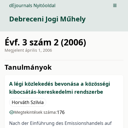
dEjournals Nyitóoldal
Open m
Debreceni Jogi Műhely
Évf. 3 szám 2 (2006)
Megjelent
április 1, 2006
issue.tableOfContents6a751
Tanulmányok
A légi közlekedés bevonása a közösségi
kibocsátás-kereskedelmi rendszerbe
Horváth Szilvia
176
Megtekintések száma:
Nach der Einführung des Emissionshandels auf