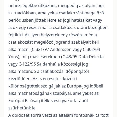
nehézségekbe ütközhet, mégpedig az olyan jogi
szituációkban, amelyek a csatlakozást megelőző
periódusban jöttek létre és jogi hatásaikat vagy
azok egy részét már a csatlakozás utáni közegben
fejtik ki. Az ilyen helyzetek egy részére még a
csatlakozást megelőző jogrend szabályait kell
alkalmazni (C-321/97 Andersson vagy C-302/04
Ynos), míg más esetekben (C-43/95 Data Delecta
vagy C-122/96 Saldanha) a Közösségi jog
alkalmazandó a csatlakozás időpontjától
kezdődően. Az ezen esetek közötti
különbségtételt szolgálják az Európa-jog időbeli
alkalmazhatóságának szabályai, amelyeket az
Európai Bíróság ítélkezési gyakorlatából
szűrhetünk le.
A dolgozat sorra veszi az általam fontosnak tartott