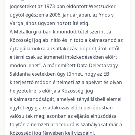
jogeseteket az 1973-ban eldöntött Westzucker
ügytől egészen a 2006. januárjában, az Ynos v
Varga János ügyben hozott ítéletig.
A Metallurgiki-ban kimondott tétel szerint „a
Közösségi jog ab initio és in toto alkalmazandó az
új tagállamokra a csatlakozás időpontjától, ettől
eltérni csak az átmeneti intézkedésekben előírt
módon lehet”. A már említett Data Delecta vagy
Saldanha esetekben úgy tűnhet, hogy az EB
kiterjesztő módon értelmezi az alapelvet és olyan
helyzetekre is előírja a Közösségi jog
alkalmazandóságát, amelyek tényállásbeli elemei
egytől-egyig a csatlakozás előtti periódusban
valósultak meg; azonban az eljárás elhúzódása
folytán a nemzeti procedurális szabályokat már a
Közösségi jog fényében kell vizsgálni.