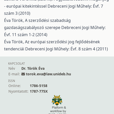
- európai kitekintéssel
Debreceni Jogi Műhely: Évf. 7
szám 3 (2010)
Éva Török,
A szerződési szabadság
gazdaságszabályozó szerepe
Debreceni Jogi Műhely:
Évf. 11 szám 1-2 (2014)
Éva Török,
Az európai szerződési jog fejlődésének
tendenciái
Debreceni Jogi Műhely: Évf. 8 szám 4 (2011)
KAPCSOLAT
Név
Dr. Török Éva
E-mail:
torok.eva@law.unideb.hu
ISSN
Online:
1786-5158
Nyomtatott:
1787-775X