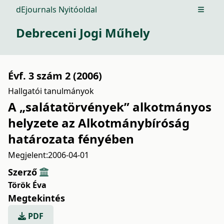
dEjournals Nyitóoldal
Open m
Debreceni Jogi Műhely
Évf. 3 szám 2 (2006)
Hallgatói tanulmányok
A „salátatörvények” alkotmányos
helyzete az Alkotmánybíróság
határozata fényében
Megjelent:
2006-04-01
Szerző
Török Éva
Megtekintés
PDF