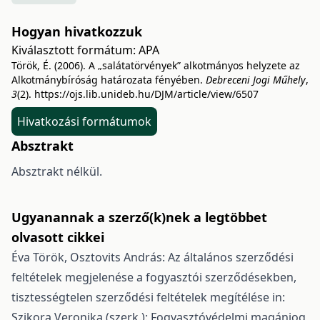
Hogyan hivatkozzuk
Kiválasztott formátum:
APA
Török, É. (2006). A „salátatörvények” alkotmányos helyzete az
Alkotmánybíróság határozata fényében.
Debreceni Jogi Műhely
,
3
(2).
https://ojs.lib.unideb.hu/DJM/article/view/6507
Hivatkozási formátumok
Absztrakt
Absztrakt nélkül.
Ugyanannak a szerző(k)nek a legtöbbet
olvasott cikkei
Éva Török,
Osztovits András: Az általános szerződési
feltételek megjelenése a fogyasztói szerződésekben,
tisztességtelen szerződési feltételek megítélése in:
Szikora Veronika (szerk.): Fogyasztóvédelmi magánjog