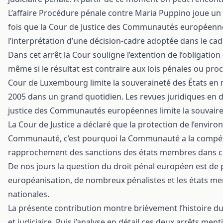
L’affaire Procédure pénale contre Maria Puppino joue un r
fois que la Cour de Justice des Communautés européennes 
l’interprétation d’une décision-cadre adoptée dans le cadr
Dans cet arrêt la Cour souligne l’extention de l’obligati
même si le résultat est contraire aux lois pénales ou pr
Cour de Luxembourg limite la souveraineté des États en 
2005 dans un grand quotidien. Les revues juridiques en 
justice des Communautés européennes limite la souvaire
La Cour de Justice a déclaré que la protection de l’enviro
Communauté, c’est pourquoi la Communauté a la compéte
rapprochement des sanctions des états membres dans c
De nos jours la question du droit pénal européen est de p
européanisation, de nombreux pénalistes et les états me
nationales.
La présente contribution montre brièvement l’histoire du 
et judiciaire. Puis j’analyse en détail ces deux arrêts men