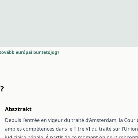
tovább európai büntetőjog?
?
Absztrakt
Depuis l’entrée en vigeur du traité d’Amsterdam, la Cou
amples compétences dans le Titre VI du traité sur l’Union 
judiciaire pénale. Á partir de ce moment on peut rencontr