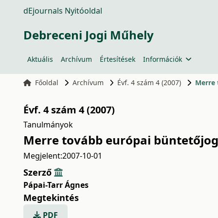
dEjournals Nyitóoldal
Debreceni Jogi Műhely
Aktuális
Archívum
Értesítések
Információk
Főoldal
Archívum
Évf. 4 szám 4 (2007)
Merre 
Évf. 4 szám 4 (2007)
Tanulmányok
Merre tovább európai büntetőjog
Megjelent:
2007-10-01
Szerző
Pápai-Tarr Ágnes
Megtekintés
PDF