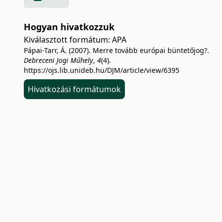
Hogyan hivatkozzuk
Kiválasztott formátum:
APA
Pápai-Tarr, Á. (2007). Merre tovább európai büntetőjog?.
Debreceni Jogi Műhely
,
4
(4).
https://ojs.lib.unideb.hu/DJM/article/view/6395
Hivatkozási formátumok