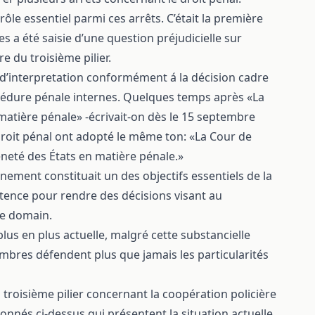
ôle essentiel parmi ces arrêts. C’était la première
a été saisie d’une question préjudicielle sur
e du troisième pilier.
on d’interpretation conformément á la décision cadre
océdure pénale internes. Quelques temps après «La
matière pénale» -écrivait-on dès le 15 septembre
droit pénal ont adopté le même ton: «La Cour de
neté des États en matière pénale.»
nnement constituait un des objectifs essentiels de la
nce pour rendre des décisions visant au
e domain.
lus en plus actuelle, malgré cette substancielle
mbres défendent plus que jamais les particularités
troisième pilier concernant la coopération policière
tionnés ci-dessus qui présentent la situation actuelle