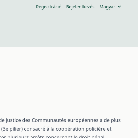
Regisztráció
Bejelentkezés
Magyar
r de justice des Communautés européennes a de plus
(3e pilier) consacré á la coopération policière et
er plusieurs arrêts concernant le droit pénal.