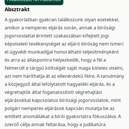
Absztrakt
A gyakorlatban gyakran találkozunk olyan esetekkel,
amikor a nemperes eljárás során, annak a bírósági
jogorvoslattal érintett szakaszában kifejtett jogi
képviseleti tevékenységet az eljáró bíróság nem ismeri
el ügyvédi munkadíjjal honorálható teljesítményként
és arra az álláspontra helyezkedik, hogy a fél a
felmerült e tárgyú költségét saját maga köteles viselni,
azt nem háríthatja át az ellenérdekű félre. A tanulmány
a közjegyző által lefolytatott hagyatéki eljárás, és a
végrehajtók által foganatosított végrehajtási
eljárásokkal kapcsolatos bírósági jogorvoslatok, mint
polgári nemperes eljárások kapcsán mutatja be az
említett anomáliákat a bírói gyakorlatra fókuszálva. A
szerző célja annak feltárása, hogy a judikatúra