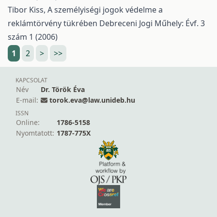
Tibor Kiss,
A személyiségi jogok védelme a
reklámtörvény tükrében
Debreceni Jogi Műhely: Évf. 3
szám 1 (2006)
1
2
>
>>
KAPCSOLAT
Név
Dr. Török Éva
E-mail:
torok.eva@law.unideb.hu
ISSN
Online:
1786-5158
Nyomtatott:
1787-775X