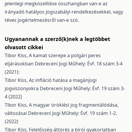
jelenlegi megközelítése összhangban van-e az
irányadó hatályos jogszabályi rendelkezésekkel, vagy
téves jogértelmezésről van-e szó.
Ugyanannak a szerző(k)nek a legtöbbet
olvasott cikkei
Tibor Kiss,
A kamat szerepe a polgári peres
eljárásokban
Debreceni Jogi Műhely: Évf. 18 szám 3-4
(2021):
Tibor Kiss,
Az infláció hatása a magánjogi
jogviszonyokra
Debreceni Jogi Műhely: Évf. 19 szám 3-
4 (2022)
Tibor Kiss,
A magyar öröklési jog fragmentálódása,
változásai
Debreceni Jogi Műhely: Évf. 19 szám 1-2.
(2022)
Tibor Kiss,
Felelősség-áttörés a bírói gyakorlatban