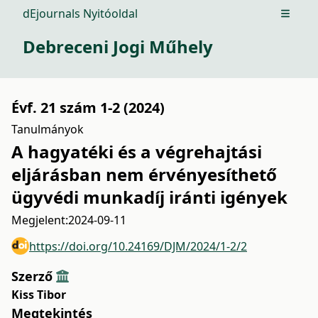
dEjournals Nyitóoldal
Open m
Debreceni Jogi Műhely
Évf. 21 szám 1-2 (2024)
Tanulmányok
A hagyatéki és a végrehajtási
eljárásban nem érvényesíthető
ügyvédi munkadíj iránti igények
Megjelent:
2024-09-11
https://doi.org/10.24169/DJM/2024/1-2/2
Szerző
Kiss Tibor
Megtekintés