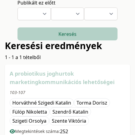
Publikált ez előtt
Keresés
Keresési eredmények
1 - 1 a 1 tételből
A probiotikus joghurtok
marketingkommunikációs lehetőségei
103-107
Horváthné Szigedi Katalin
Torma Dorisz
Fülöp Nikoletta
Szendrő Katalin
Szigeti Orsolya
Szente Viktória
252
Megtekintések száma: