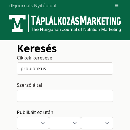
dEjournals Nyitóoldal
Open m
Keresés
Cikkek keresése
Szerző által
Publikált ez után