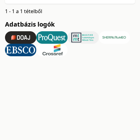
1 - 1 a 1 tételből
Adatbázis logók