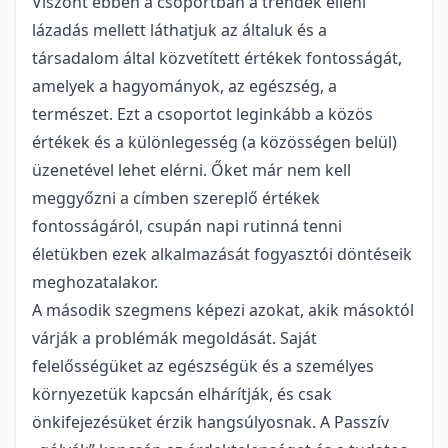
Viszont ebben a csoportban a trendek elleni
lázadás mellett láthatjuk az általuk és a
társadalom által közvetített értékek fontosságát,
amelyek a hagyományok, az egészség, a
természet. Ezt a csoportot leginkább a közös
értékek és a különlegesség (a közösségen belül)
üzenetével lehet elérni. Őket már nem kell
meggyőzni a címben szereplő értékek
fontosságáról, csupán napi rutinná tenni
életükben ezek alkalmazását fogyasztói döntéseik
meghozatalakor.
A második szegmens képezi azokat, akik másoktól
várják a problémák megoldását. Saját
felelősségüket az egészségük és a személyes
környezetük kapcsán elhárítják, és csak
önkifejezésüket érzik hangsúlyosnak. A Passzív