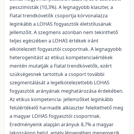
pesszimisták (10,3%). A legnagyobb klaszter, a
Fiatal trendkövetők csoportja körvonalazza
leginkább a LOHAS fogyasztók életstílusának
jellemzőit. A szegmens azonban nem tekinthető
teljes egészében a LOHAS értékek iránt
elkötelezett fogyasztói csoportnak. A legnagyobb
heterogenitást az etikus kompetenciaértékek
mentén mutatják a Fiatal trendkövetők, ezért
szükségesnek tartottuk a csoport további
szegmentálását a legelkötelezettebb LOHAS
fogyasztók arányának meghatározása érdekében.
Az etikus kompetencia- jellemzőket leginkább
felülértékelő harmadik alklaszter feleltethető meg
a magyar LOHAS fogyasztói csoportnak.
Eredményeink alapján arányuk 8,7% a magyar
lakosságon belül, amely lényegében megegyezik