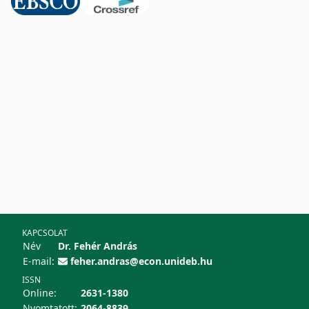
KAPCSOLAT
Név
Dr. Fehér András
E-mail:
feher.andras@econ.unideb.hu
ISSN
Online:
2631-1380
Nyomtatott:
2064-8839