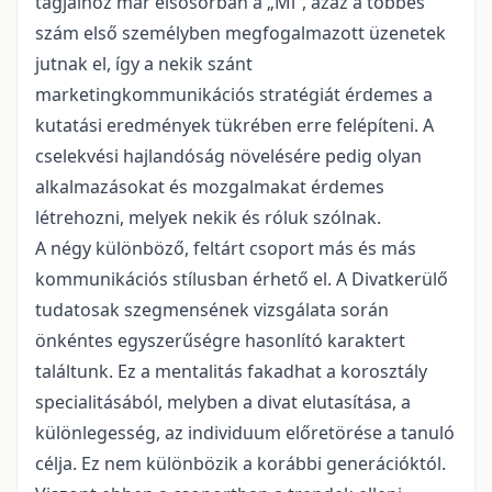
tagjaihoz már elsősorban a „Mi”, azaz a többes
szám első személyben megfogalmazott üzenetek
jutnak el, így a nekik szánt
marketingkommunikációs stratégiát érdemes a
kutatási eredmények tükrében erre felépíteni. A
cselekvési hajlandóság növelésére pedig olyan
alkalmazásokat és mozgalmakat érdemes
létrehozni, melyek nekik és róluk szólnak.
A négy különböző, feltárt csoport más és más
kommunikációs stílusban érhető el. A Divatkerülő
tudatosak szegmensének vizsgálata során
önkéntes egyszerűségre hasonlító karaktert
találtunk. Ez a mentalitás fakadhat a korosztály
specialitásából, melyben a divat elutasítása, a
különlegesség, az individuum előretörése a tanuló
célja. Ez nem különbözik a korábbi generációktól.