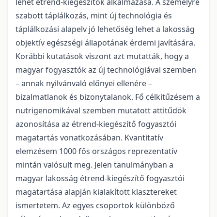
lehet étrend-kiegészítők alkalmazása. A személyre
szabott táplálkozás, mint új technológia és
táplálkozási alapelv jó lehetőség lehet a lakosság
objektív egészségi állapotának érdemi javítására.
Korábbi kutatások viszont azt mutatták, hogy a
magyar fogyasztók az új technológiával szemben
– annak nyilvánvaló előnyei ellenére –
bizalmatlanok és bizonytalanok. Fő célkitűzésem a
nutrigenomikával szemben mutatott attitűdök
azonosítása az étrend-kiegészítő fogyasztói
magatartás vonatkozásában. Kvantitatív
elemzésem 1000 fős országos reprezentatív
mintán valósult meg. Jelen tanulmányban a
magyar lakosság étrend-kiegészítő fogyasztói
magatartása alapján kialakított klasztereket
ismertetem. Az egyes csoportok különböző