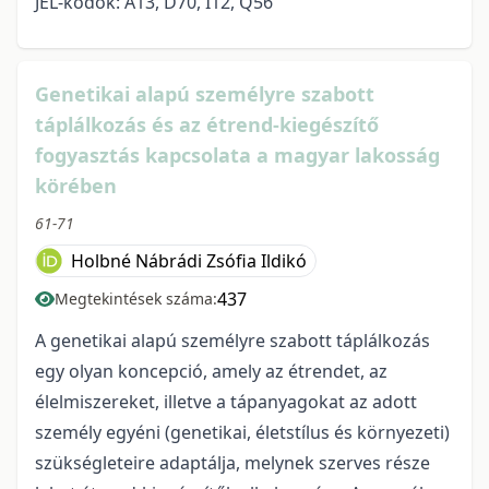
JEL-kódok: A13, D70, I12, Q56
Genetikai alapú személyre szabott
táplálkozás és az étrend-kiegészítő
fogyasztás kapcsolata a magyar lakosság
körében
61-71
Holbné Nábrádi Zsófia Ildikó
437
Megtekintések száma:
A genetikai alapú személyre szabott táplálkozás
egy olyan koncepció, amely az étrendet, az
élelmiszereket, illetve a tápanyagokat az adott
személy egyéni (genetikai, életstílus és környezeti)
szükségleteire adaptálja, melynek szerves része