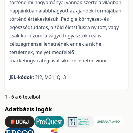
történelmi hagyományai vannak szerte a világban,
napjainkban alábbhagyott az ajándék formájában
történő értékesítésük. Pedig a környezet- és
egészségtudatos, a zöld életstílusra nyitott, vagy
csak kuriózumra vágyó fogyasztók reális
célszegmensei lehetnének ennek a niche
területnek, melyet megfelelő
marketingstratégiával sikerre lehetne vinni.
JEL-kódok:
I12, M31, Q13
1 - 6 a 6 tételből
Adatbázis logók