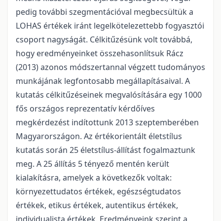
pedig további szegmentációval megbecsültük a
LOHAS értékek iránt legelkötelezettebb fogyasztói
csoport nagyságát. Célkitűzésünk volt továbbá,
hogy eredményeinket összehasonlítsuk Rácz
(2013) azonos módszertannal végzett tudományos
munkájának legfontosabb megállapításaival. A
kutatás célkitűzéseinek megvalósítására egy 1000
fős országos reprezentatív kérdőíves
megkérdezést indítottunk 2013 szeptemberében
Magyarországon. Az értékorientált életstílus
kutatás során 25 életstílus-állítást fogalmaztunk
meg. A 25 állítás 5 tényező mentén került
kialakításra, amelyek a következők voltak:
környezettudatos értékek, egészségtudatos
értékek, etikus értékek, autentikus értékek,
individualista értékek. Eredményeink szerint a