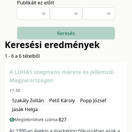
Publikált ez előtt
Keresés
Keresési eredmények
1 - 6 a 6 tételből
A LOHAS szegmens mérete és jellemzői
Magyarországon
11-30
Szakály Zoltán
Pető Károly
Popp József
Jasák Helga
827
Megtekintések száma:
Az 1990-es évekig a marketing fókuszában azok a