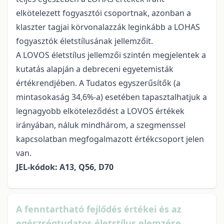
elkötelezett fogyasztói csoportnak, azon­ban a
klaszter tagjai körvonalazzák leginkább a LOHAS
fogyasztók életstílusának jellemzőit.
A LOVOS életstílus jellemzői szintén meg­jelentek a
kutatás alapján a debreceni egye­temisták
értékrendjében. A Tudatos egysze­rűsítők (a
mintasokaság 34,6%-a) esetében tapasztalhatjuk a
legnagyobb elköteleződést a LOVOS értékek
irányában, náluk mindhárom, a szegmenssel
kapcsolatban megfogalmazott értékcsoport jelen
van.
JEL-kódok: A13, Q56, D70
A fenntartható fejlődés értékei és az
egészségtudatos életstílus elemzése