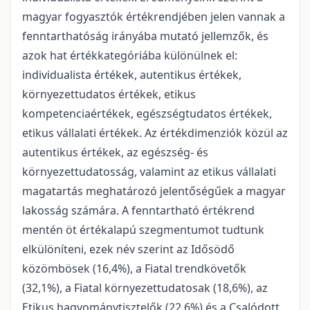
magyar fogyasztók értékrendjében jelen vannak a
fenntarthatóság irányába mutató jellemzők, és
azok hat értékkategóriába különülnek el:
individualista értékek, autentikus értékek,
környezettudatos értékek, etikus
kompetenciaértékek, egészségtudatos értékek,
etikus vállalati értékek. Az értékdimenziók közül az
autentikus értékek, az egészség- és
környezettudatosság, valamint az etikus vállalati
magatartás meghatározó jelentőségűek a magyar
lakosság számára. A fenntartható értékrend
mentén öt értékalapú szegmentumot tudtunk
elkülöníteni, ezek név szerint az Idősödő
közömbösek (16,4%), a Fiatal trendkövetők
(32,1%), a Fiatal környezettudatosak (18,6%), az
Etikus hagyománytisztelők (22,6%) és a Csalódott