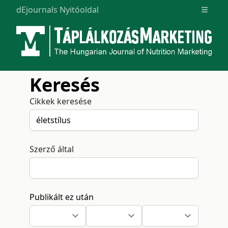
dEjournals Nyitóoldal
Open m
Keresés
Cikkek keresése
Szerző által
Publikált ez után