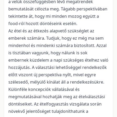
a velük összefüggésben lévő megatrendek
bemutatását célozta meg. Tágabb perspektívában
tekintette át, hogy mi minden mozog együtt a
food-ról hozott döntéseink esetén.
Az étel és az étkezés alapvető szükséglet az
emberek számára. Tudjuk, hogy ez még ma sem
mindenhol és mindenki számára biztosított. Azzal
is tisztában vagyunk, hogy nálunk is sok
embernek küzdelem a napi szükséges ételhez való
hozzájutás. A választási lehetőséggel rendelkezők
előtt viszont új perspektíva nyílt, mivel egyre
szélesedő, mélyülő kínálat áll a rendelkezésükre.
Különféle koncepciók vállalásával és
megmutatásával hozhatják meg az ételválasztási
döntéseiket. Az ételfogyasztás vizsgálata során
növekvő jelentőséget tulajdoníthatunk a