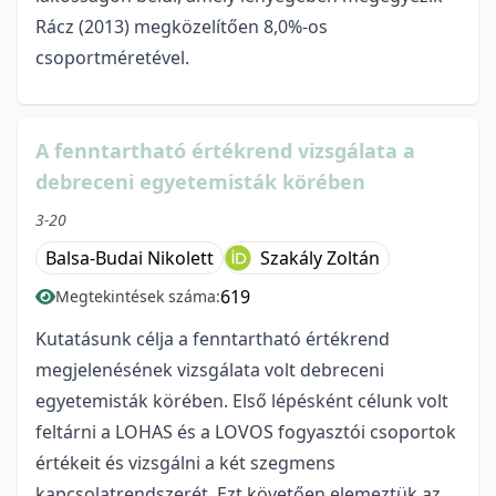
Rácz (2013) megközelítően 8,0%-os
csoportméretével.
A fenntartható értékrend vizsgálata a
debreceni egyetemisták körében
3-20
Balsa-Budai Nikolett
Szakály Zoltán
619
Megtekintések száma:
Kutatásunk célja a fenntartható értékrend
megjelenésének vizsgálata volt debreceni
egyetemisták körében. Első lépésként célunk volt
feltárni a LOHAS és a LOVOS fogyasztói csoportok
értékeit és vizsgálni a két szegmens
kapcsolatrendszerét. Ezt követően elemeztük az