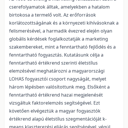
cserefolyamatok álltak, amelyekben a hatalom
birtokosa a termelő volt. Az erőforrások
korlátozottságának és a környezeti kihívásoknak a
felismerésével, a harmadik évezred elején olyan
globális kérdések foglalkoztatják a marketing
szakembereket, mint a fenntartható fejlődés és a
fenntartható fogyasztás. Kutatásunk célja a
fenntartható értékrend szerinti életstílus
elemzésével meghatározni a magyarországi
LOHAS fogyasztói csoport nagyságát, melyet
három lépésben valósítottunk meg. Elsőként a
fenntartható értékrend hazai megjelenését
vizsgáltuk faktorelemzés segítségével. Ezt
követően elvégeztük a magyar fogyasztók
értékrend alapú életstílus szegmentációját k-
means klaszterezési eljárás segítségével, végül