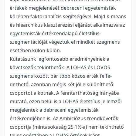
értékek megjelenését debreceni egyetemis­ták
körében faktoranalízis segítségével. Majd k-means
és hiearchikus klaszterezési eljárást alkalmazva az
egyetemisták értékrendalapú életstílus-
szegmentációját végeztük el mindkét szegmens
esetében külön-külön.
Kutatásunk legfontosabb eredményeinek a
következők tekinthetők. A LOHAS és LOVOS
szegmens között bár több közös érték felfe­
dezhető, azonban mégis két jól elkülöníthető
csoportot alkotnak. A fenntarthatóság irányá­ba
mutató, ezen belül is a LOHAS életstílus jellemzői
megjelentek a debreceni egyetemis­ták
értékrendjében is. Az Ambiciózus trendkö­vetők
csoportja (mintasokaság 25,1%-a) nem tekinthető
teljes egészében a LOHAS értékek iránt