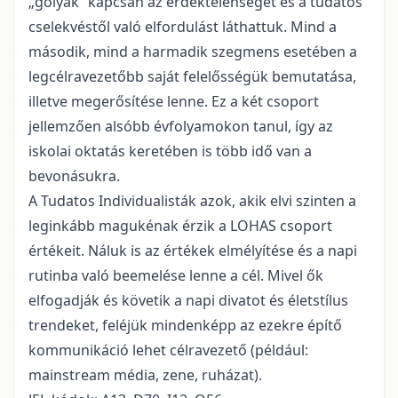
„gólyák” kapcsán az érdektelenséget és a tudatos
cselekvéstől való elfordulást láthattuk. Mind a
második, mind a harmadik szegmens esetében a
legcélravezetőbb saját felelősségük bemutatása,
illetve megerősítése lenne. Ez a két csoport
jellemzően alsóbb évfolyamokon tanul, így az
iskolai oktatás keretében is több idő van a
bevonásukra.
A Tudatos Individualisták azok, akik elvi szinten a
leginkább magukénak érzik a LOHAS csoport
értékeit. Náluk is az értékek elmélyítése és a napi
rutinba való beemelése lenne a cél. Mivel ők
elfogadják és követik a napi divatot és életstílus
trendeket, feléjük mindenképp az ezekre építő
kommunikáció lehet célravezető (például:
mainstream média, zene, ruházat).