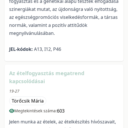
fogyasztás és a genetikai alapú tesztek elfogadása
szinergiákat mutat, az újdonságra való nyitottság,
az egészségpromóciós viselkedésformák, a társas
normák, valamint a pozitív attitűdök
megnyilvánulásában.
JEL-kódok:
A13, I12, P46
Az ételfogyasztás megatrend
kapcsolódásai
19-27
Törőcsik Mária
603
Megtekintések száma:
Jelen munka az ételek, az ételkészítés hívószavait,