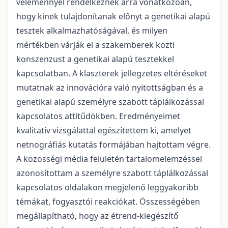
véleménnyel rendelkeznek arra vonatkozóan,
hogy kinek tulajdonítanak előnyt a genetikai alapú
tesztek alkalmazhatóságával, és milyen
mértékben várják el a szakemberek közti
konszenzust a genetikai alapú tesztekkel
kapcsolatban. A klaszterek jellegzetes eltéréseket
mutatnak az innovációra való nyitottságban és a
genetikai alapú személyre szabott táplálkozással
kapcsolatos attitűdökben. Eredményeimet
kvalitatív vizsgálattal egészítettem ki, amelyet
netnográfiás kutatás formájában hajtottam végre.
A közösségi média felületén tartalomelemzéssel
azonosítottam a személyre szabott táplálkozással
kapcsolatos oldalakon megjelenő leggyakoribb
témákat, fogyasztói reakciókat. Összességében
megállapítható, hogy az étrend-kiegészítő