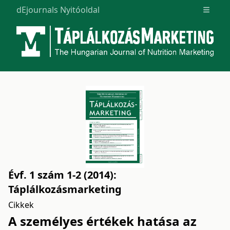
dEjournals Nyitóoldal
Open m
Évf. 1 szám 1-2 (2014):
Táplálkozásmarketing
Cikkek
A személyes értékek hatása az