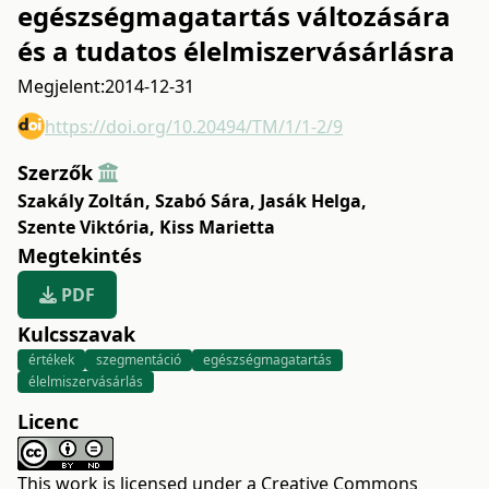
egészségmagatartás változására
és a tudatos élelmiszervásárlásra
Megjelent:
2014-12-31
https://doi.org/10.20494/TM/1/1-2/9
Szerzők
Szakály Zoltán
,
Szabó Sára
,
Jasák Helga
,
Szente Viktória
,
Kiss Marietta
Megtekintés
PDF
Kulcsszavak
értékek
szegmentáció
egészségmagatartás
élelmiszervásárlás
Licenc
This work is licensed under a
Creative Commons