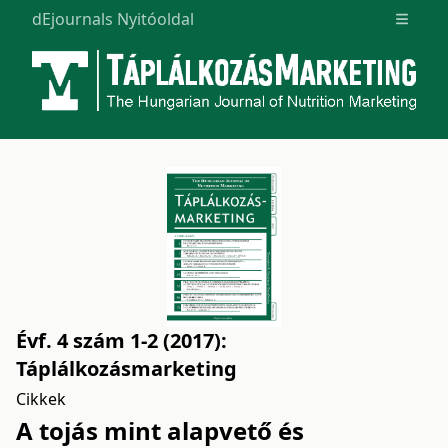
dEjournals Nyitóoldal
Open m
Évf. 4 szám 1-2 (2017):
Táplálkozásmarketing
Cikkek
A tojás mint alapvető és