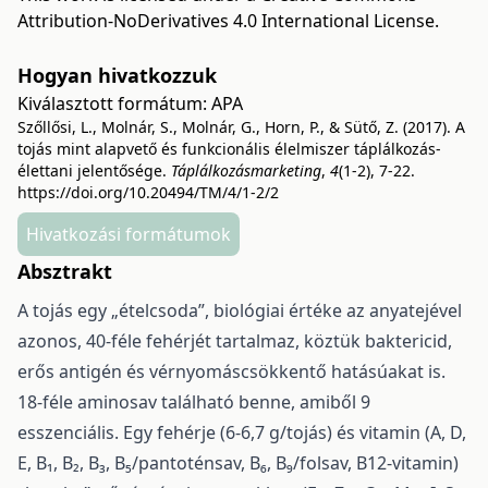
Attribution-NoDerivatives 4.0 International License
.
Hogyan hivatkozzuk
Kiválasztott formátum:
APA
Szőllősi, L., Molnár, S., Molnár, G., Horn, P., & Sütő, Z. (2017). A
tojás mint alapvető és funkcionális élelmiszer táplálkozás-
élettani jelentősége.
Táplálkozásmarketing
,
4
(1-2), 7-22.
https://doi.org/10.20494/TM/4/1-2/2
Hivatkozási formátumok
Absztrakt
A tojás egy „ételcsoda”, biológiai értéke az anyatejével
azonos, 40-féle fehérjét tartalmaz, köztük baktericid,
erős antigén és vérnyomáscsökkentő hatásúakat is.
18-féle aminosav található benne, amiből 9
esszenciális. Egy fehérje (6-6,7 g/tojás) és vitamin (A, D,
E, B₁, B₂, B₃, B₅/pantoténsav, B₆, B₉/folsav, B12-vitamin)