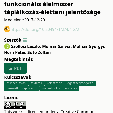
funkcionális élelmiszer
táplálkozás-élettani jelentősége
Megjelent:
2017-12-29
https://doi.org/10.20494/TM/4/1-2/2
Szerzők
Szőllősi László
,
Molnár Szilvia
,
Molnár Györgyi
,
Horn Péter
,
Sütő Zoltán
Megtekintés
PDF
Kulcsszavak
étkezési tojás
tévhitek
koleszterin
egészségmegőrző
nemzetközi ajánlások
marketingkommunikáció
Licenc
This work is licensed under a
Creative Commons