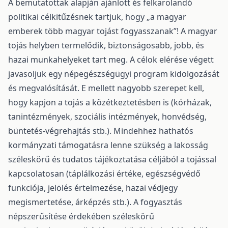
A bemutatottak alapján ajánlott és felkarolandó
politikai célkitűzésnek tartjuk, hogy „a magyar
emberek több magyar tojást fogyasszanak”! A magyar
tojás helyben termelődik, biztonságosabb, jobb, és
hazai munkahelyeket tart meg. A célok elérése végett
javasoljuk egy népegészségügyi program kidolgozását
és megvalósítását. E mellett nagyobb szerepet kell,
hogy kapjon a tojás a közétkeztetésben is (kórházak,
tanintézmények, szociális intézmények, honvédség,
büntetés-végrehajtás stb.). Mindehhez hathatós
kormányzati támogatásra lenne szükség a lakosság
széleskörű és tudatos tájékoztatása céljából a tojással
kapcsolatosan (táplálkozási értéke, egészségvédő
funkciója, jelölés értelmezése, hazai védjegy
megismertetése, árképzés stb.). A fogyasztás
népszerűsítése érdekében széleskörű