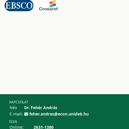
KAPCSOLAT
Név
Dr. Fehér András
E-mail:
feher.andras@econ.unideb.hu
ISSN
Online:
2631-1380