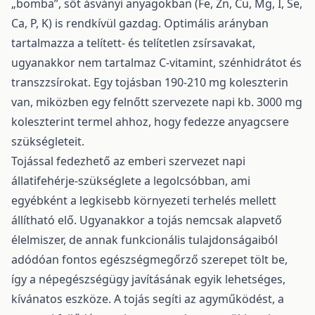
„bomba”, sőt ásványi anyagokban (Fe, Zn, Cu, Mg, I, Se,
Ca, P, K) is rendkívül gazdag. Optimális arányban
tartalmazza a telített- és telítetlen zsírsavakat,
ugyanakkor nem tartalmaz C-vitamint, szénhidrátot és
transzzsírokat. Egy tojásban 190-210 mg koleszterin
van, miközben egy felnőtt szervezete napi kb. 3000 mg
koleszterint termel ahhoz, hogy fedezze anyagcsere
szükségleteit.
Tojással fedezhető az emberi szervezet napi
állatifehérje-szükséglete a legolcsóbban, ami
egyébként a legkisebb környezeti terhelés mellett
állítható elő. Ugyanakkor a tojás nemcsak alapvető
élelmiszer, de annak funkcionális tulajdonságaiból
adódóan fontos egészségmegőrző szerepet tölt be,
így a népegészségügy javításának egyik lehetséges,
kívánatos eszköze. A tojás segíti az agyműködést, a