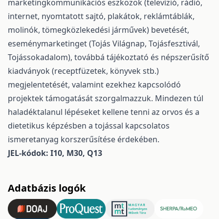
marketingkommunikációs eszközök (televízió, rádió,
internet, nyomtatott sajtó, plakátok, reklámtáblák,
molinók, tömegközlekedési járművek) bevetését,
eseménymarketinget (Tojás Világnap, Tojásfesztivál,
Tojássokadalom), továbbá tájékoztató és népszerűsítő
kiadványok (receptfüzetek, könyvek stb.)
megjelentetését, valamint ezekhez kapcsolódó
projektek támogatását szorgalmazzuk. Mindezen túl
haladéktalanul lépéseket kellene tenni az orvos és a
dietetikus képzésben a tojással kapcsolatos
ismeretanyag korszerűsítése érdekében.
JEL-kódok: I10, M30, Q13
Adatbázis logók