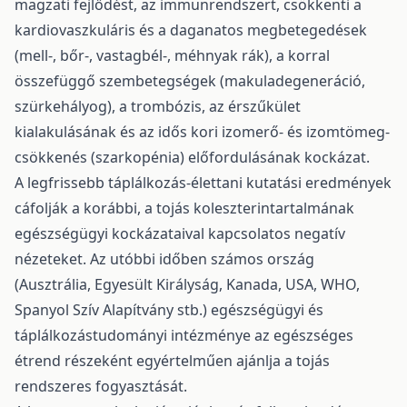
magzati fejlődést, az immunrendszert, csökkenti a
kardiovaszkuláris és a daganatos megbetegedések
(mell-, bőr-, vastagbél-, méhnyak rák), a korral
összefüggő szembetegségek (makuladegeneráció,
szürkehályog), a trombózis, az érszűkület
kialakulásának és az idős kori izomerő- és izomtömeg-
csökkenés (szarkopénia) előfordulásának kockázat.
A legfrissebb táplálkozás-élettani kutatási eredmények
cáfolják a korábbi, a tojás koleszterintartalmának
egészségügyi kockázataival kapcsolatos negatív
nézeteket. Az utóbbi időben számos ország
(Ausztrália, Egyesült Királyság, Kanada, USA, WHO,
Spanyol Szív Alapítvány stb.) egészségügyi és
táplálkozástudományi intézménye az egészséges
étrend részeként egyértelműen ajánlja a tojás
rendszeres fogyasztását.