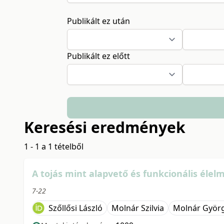
Publikált ez után
Publikált ez előtt
Keresési eredmények
1 - 1 a 1 tételből
A tojás mint alapvető és funkcionális élelm
7-22
Szőllősi László
Molnár Szilvia
Molnár Györg