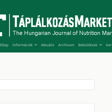
dőlap
Információk
Aktuális
Archívum
Beküldések
Ker