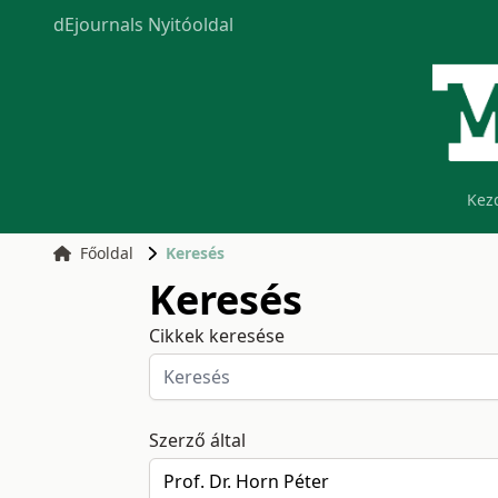
dEjournals Nyitóoldal
Kez
Főoldal
Keresés
Keresés
Cikkek keresése
Szerző által