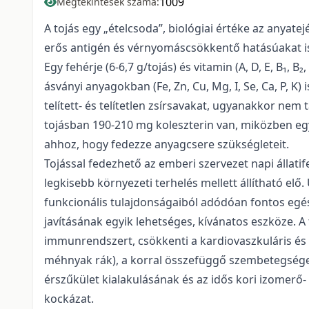
1009
Megtekintések száma:
A tojás egy „ételcsoda”, biológiai értéke az anyatej
erős antigén és vérnyomáscsökkentő hatásúakat is.
Egy fehérje (6-6,7 g/tojás) és vitamin (A, D, E, B₁, B
ásványi anyagokban (Fe, Zn, Cu, Mg, I, Se, Ca, P, K
telített- és telítetlen zsírsavakat, ugyanakkor nem
tojásban 190-210 mg koleszterin van, miközben egy
ahhoz, hogy fedezze anyagcsere szükségleteit.
Tojással fedezhető az emberi szervezet napi állati
legkisebb környezeti terhelés mellett állítható el
funkcionális tulajdonságaiból adódóan fontos egé
javításának egyik lehetséges, kívánatos eszköze. A 
immunrendszert, csökkenti a kardiovaszkuláris és 
méhnyak rák), a korral összefüggő szembetegsége
érszűkület kialakulásának és az idős kori izomer
kockázat.