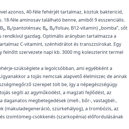
ével azonos, 40-féle fehérjét tartalmaz, köztük baktericid,
 18-féle aminosav található benne, amiből 9 esszenciális.
₂, B₃, B₅/pantoténsav, B₆, B₉/folsav, B12-vitamin) „bomba”, sőt
) is rendkívül gazdag. Optimális arányban tartalmazza a
 tartalmaz C-vitamint, szénhidrátot és transzzsírokat. Egy
 felnőtt szervezete napi kb. 3000 mg koleszterint termel
fehérje-szükséglete a legolcsóbban, ami egyébként a
ő. Ugyanakkor a tojás nemcsak alapvető élelmiszer, de annak
szségmegőrző szerepet tölt be, így a népegészségügy
tojás segíti az agyműködést, a magzati fejlődést, az
a daganatos megbetegedések (mell-, bőr-, vastagbél-,
k (makuladegeneráció, szürkehályog), a trombózis, az
ő- és izomtömeg-csökkenés (szarkopénia) előfordulásának