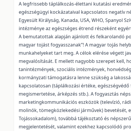
A legfrissebb táplálkozás-élettani kutatási eredmé
egészségügyi kockázataival kapcsolatos negatív né
Egyesült Királyság, Kanada, USA, WHO, Spanyol Szí
intézménye az egészséges étrend részeként egyért
A bemutatottak alapján ajánlott és felkarolandó po
magyar tojást fogyasszanak”! A magyar tojás helyb
munkahelyeket tart meg. A célok elérése végett j
megvalósítását. E mellett nagyobb szerepet kell, h
tanintézmények, szociális intézmények, honvédség
kormányzati támogatásra lenne szükség a lakosság 
kapcsolatosan (táplálkozási értéke, egészségvédő f
megismertetése, árképzés stb.). A fogyasztás nép
marketingkommunikációs eszközök (televízió, rádió
molinók, tömegközlekedési járművek) bevetését, es
Tojássokadalom), továbbá tájékoztató és népszerűs
megjelentetését, valamint ezekhez kapcsolódó pr