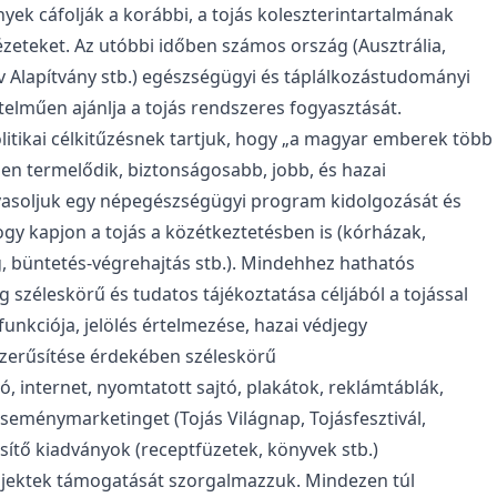
nyek cáfolják a korábbi, a tojás koleszterintartalmának
zeteket. Az utóbbi időben számos ország (Ausztrália,
v Alapítvány stb.) egészségügyi és táplálkozástudományi
elműen ajánlja a tojás rendszeres fogyasztását.
litikai célkitűzésnek tartjuk, hogy „a magyar emberek több
en termelődik, biztonságosabb, jobb, és hazai
avasoljuk egy népegészségügyi program kidolgozását és
ogy kapjon a tojás a közétkeztetésben is (kórházak,
, büntetés-végrehajtás stb.). Mindehhez hathatós
széleskörű és tudatos tájékoztatása céljából a tojással
unkciója, jelölés értelmezése, hazai védjegy
szerűsítése érdekében széleskörű
, internet, nyomtatott sajtó, plakátok, reklámtáblák,
eménymarketinget (Tojás Világnap, Tojásfesztivál,
ítő kiadványok (receptfüzetek, könyvek stb.)
ojektek támogatását szorgalmazzuk. Mindezen túl