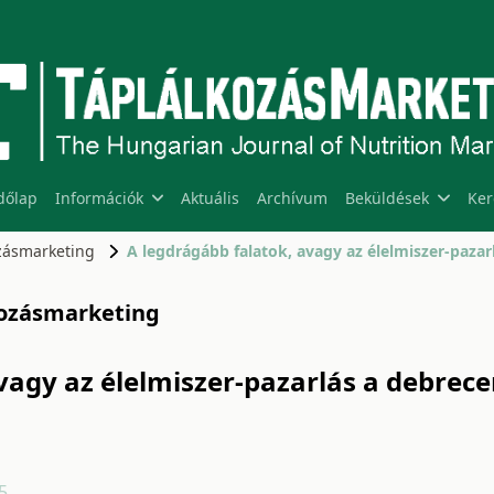
dőlap
Információk
Aktuális
Archívum
Beküldések
Ker
ozásmarketing
lkozásmarketing
vagy az élelmiszer-pazarlás a debrec
5