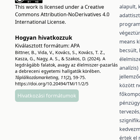
alapult,
This work is licensed under a
Creative
Commons Attribution-NoDerivatives 4.0
adattisz
International License
.
program 
végeztün
Hogyan hivatkozzuk
means kl
Kiválasztott formátum:
APA
becsült,
Bittner, B., Vida, V., Kovács, S., Kovács, T. Z.,
Kasza, G., Nagy, A. S., & Szakos, D. (2024). A
élelmisz
legdrágább falatok, avagy az élelmiszer-pazarlás
analízis
a debreceni egyetemi hallgatók körében.
jellemző
Táplálkozásmarketing
,
11
(2), 59-75.
https://doi.org/10.20494/TM/11/2/5
között n
főkompon
Hivatkozási formátumok
pénzügyi
tervezés
szignifi
kedvezm
értek el