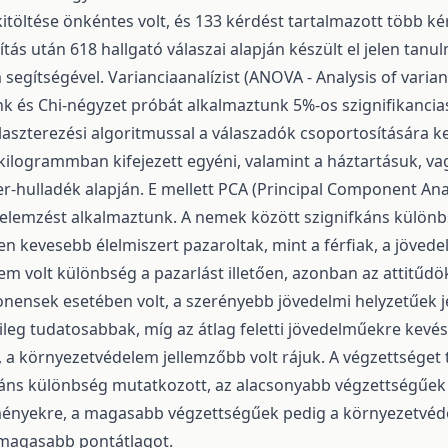
 kitöltése önkéntes volt, és 133 kérdést tartalmazott több 
títás után 618 hallgató válaszai alapján készült el jelen tan
segítségével. Varianciaanalízist (ANOVA - Analysis of varian
k és Chi-négyzet próbát alkalmaztunk 5%-os szignifikanciasz
aszterezési algoritmussal a válaszadók csoportosítására ker
 kilogrammban kifejezett egyéni, valamint a háztartásuk, v
er-hulladék alapján. E mellett PCA (Principal Component A
) elemzést alkalmaztunk. A nemek között szignifkáns különb
en kevesebb élelmiszert pazaroltak, mint a férfiak, a jöved
em volt különbség a pazarlást illetően, azonban az attitűdök
ensek esetében volt, a szerényebb jövedelmi helyzetűek 
leg tudatosabbak, míg az átlag feletti jövedelműekre kevés
, a környezetvédelem jellemzőbb volt rájuk. A végzettséget 
káns különbség mutatkozott, az alacsonyabb végzettségűe
ényekre, a magasabb végzettségűek pedig a környezetv
 magasabb pontátlagot.