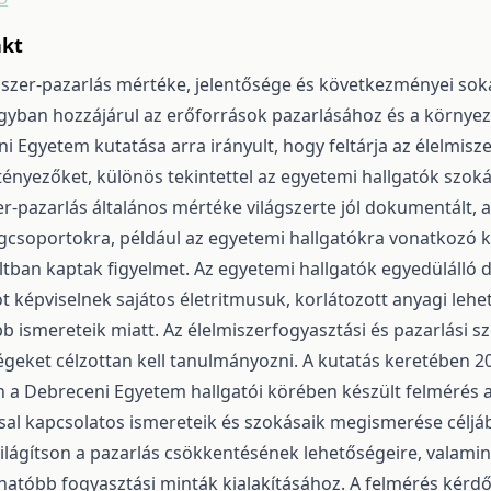
akt
iszer-pazarlás mértéke, jelentősége és következményei soka
gyban hozzájárul az erőforrások pazarlásához és a környez
i Egyetem kutatása arra irányult, hogy feltárja az élelmis
ényezőket, különös tekintettel az egyetemi hallgatók szoká
er-pazarlás általános mértéke világszerte jól dokumentált, 
csoportokra, például az egyetemi hallgatókra vonatkozó k
tban kaptak figyelmet. Az egyetemi hallgatók egyedülálló 
t képviselnek sajátos életritmusuk, korlátozott anyagi lehe
b ismereteik miatt. Az élelmiszerfogyasztási és pazarlási s
geket célzottan kell tanulmányozni. A kutatás keretében 2
 a Debreceni Egyetem hallgatói körében készült felmérés a
sal kapcsolatos ismereteik és szokásaik megismerése céljából
ilágítson a pazarlás csökkentésének lehetőségeire, valamin
hatóbb fogyasztási minták kialakításához. A felmérés kérd