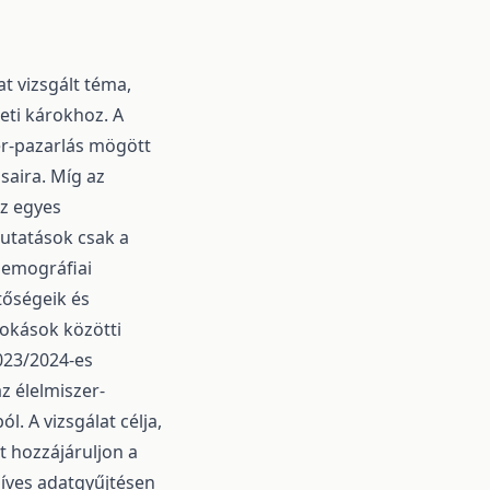
t vizsgált téma,
eti károkhoz. A
zer-pazarlás mögött
saira. Míg az
az egyes
utatások csak a
demográfiai
tőségeik és
zokások közötti
023/2024-es
z élelmiszer-
. A vizsgálat célja,
t hozzájáruljon a
őíves adatgyűjtésen