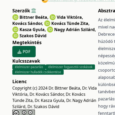
Szerzők
Absztr
Bittner Beáta
,
Vida Viktóra
,
Az élelm
Kovács Sándor
,
Kovács Tünde Zita
,
mivel na
Kasza Gyula
,
Nagy Adrián Szilárd
,
Debrecen
Szakos Dávid
húzódó t
Megtekintés
élelmisz
PDF
népesség
Kulcsszavak
közelmúl
élelmiszer-pazarlás
élelmiszer fogyasztói szokások
csoporto
élelmiszer hulladék csökkentése
alaposab
Licenc
különbsé
Copyright (c) 2024 Dr. Bittner Beáta, Dr. Vida
tanévben
Viktória, Dr. Kovács Sándor, Dr. Kovács
pazarlás
Tünde Zita, Dr. Kasza Gyula, Dr. Nagy Adrián
hogy ráv
Szilárd, Dr. Szakos Dávid
fenntart