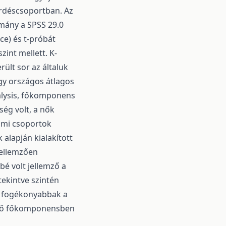
kérdéscsoportban. Az
ulmány a SPSS 29.0
ce) és t-próbát
int mellett. K-
ült sor az általuk
agy országos átlagos
nalysis, főkomponens
ség volt, a nők
elmi csoportok
 alapján kialakított
jellemzően
bé volt jellemző a
tekintve szintén
k fogékonyabbak a
édő főkomponensben