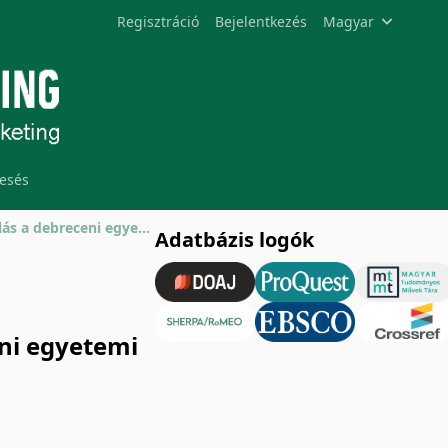
Regisztráció
Bejelentkezés
Magyar
esés
A legdrágább falatok, avagy az élelmiszer-pazarlás a debreceni egyetemi hallgatók körében
Adatbázis logók
eni egyetemi