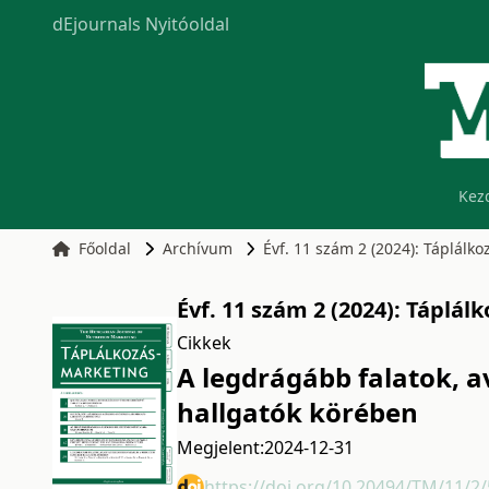
dEjournals Nyitóoldal
Kez
Főoldal
Archívum
Évf. 11 szám 2 (2024): Táplálk
Évf. 11 szám 2 (2024): Táplá
Cikkek
A legdrágább falatok, a
hallgatók körében
Megjelent:
2024-12-31
https://doi.org/10.20494/TM/11/2/