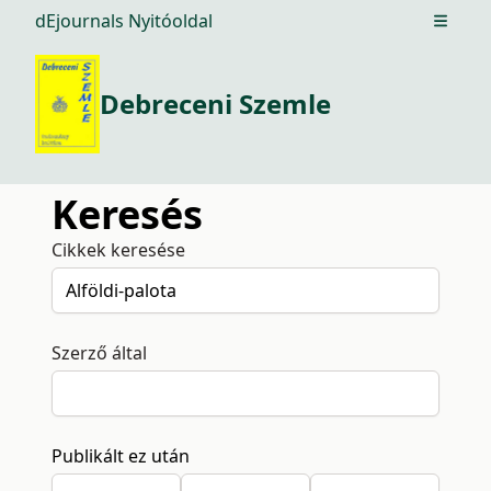
dEjournals Nyitóoldal
Open m
Debreceni Szemle
Keresés
Cikkek keresése
Szerző által
Publikált ez után