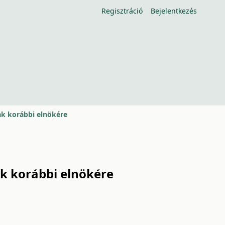
Regisztráció
Bejelentkezés
ak korábbi elnökére
ak korábbi elnökére