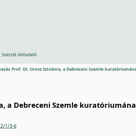
Szerzői útmutató
ezés Prof. Dr. Orosz Istvánra, a Debreceni Szemle kuratóriumán
ra, a Debreceni Szemle kuratóriumán
2/1/3-6