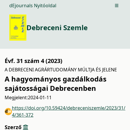
dEjournals Nyitóoldal
Open m
Debreceni Szemle
Évf. 31 szám 4 (2023)
A DEBRECENI AGRÁRTUDOMÁNY MÚLTJA ÉS JELENE
A hagyományos gazdálkodás
sajátosságai Debrecenben
Megjelent:
2024-01-11
https://doi.org/10.59424/debreceniszemle/2023/31/
4/361-372
Szerző