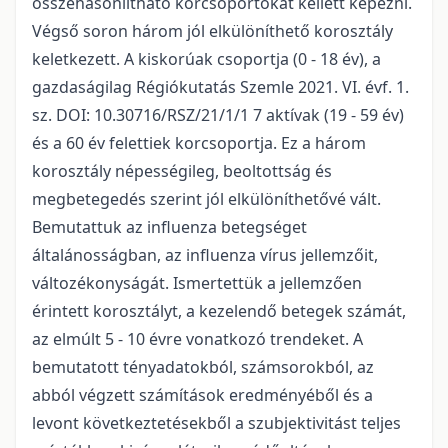
összehasonlítható korcsoportokat kellett képezni.
Végső soron három jól elkülöníthető korosztály
keletkezett. A kiskorúak csoportja (0 - 18 év), a
gazdaságilag Régiókutatás Szemle 2021. VI. évf. 1.
sz. DOI: 10.30716/RSZ/21/1/1 7 aktívak (19 - 59 év)
és a 60 év felettiek korcsoportja. Ez a három
korosztály népességileg, beoltottság és
megbetegedés szerint jól elkülöníthetővé vált.
Bemutattuk az influenza betegséget
általánosságban, az influenza vírus jellemzőit,
változékonyságát. Ismertettük a jellemzően
érintett korosztályt, a kezelendő betegek számát,
az elmúlt 5 - 10 évre vonatkozó trendeket. A
bemutatott tényadatokból, számsorokból, az
abból végzett számítások eredményéből és a
levont következtetésekből a szubjektivitást teljes