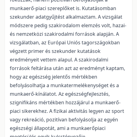
munkaerő-piaci szereplőket is. Kutatásomban
szekunder adatgyűjtést alkalmaztam. A vizsgálat
módszere pedig szakirodalom elemzés volt, hazai-
és nemzetközi szakirodalmi források alapján. A
vizsgálatban, az Európai Uniós tagországokban
végzett primer és szekunder kutatások
eredményeit vettem alapul. A szakirodalmi
források feltárása után azt az eredményt kaptam,
hogy az egészség jelentős mértékben
befolyásolhatja a munkatermelékenységet és a
munkaerő-kínálatot. Az egészségfejlesztés,
szignifikáns mértékben hozzájárul a munkaerő-
piaci sikerekhez. A fizikai aktivitás legyen az sport
vagy rekreáció, pozitívan befolyásolja az egyén
egészségi állapotát, ami a munkaerőpiaci
megtérülés egyik kulcstényezője.