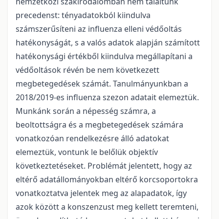
nemzetközi szakirodalomban nem találtunk
precedenst: tényadatokból kiindulva
számszerűsíteni az influenza elleni védőoltás
hatékonyságát, s a valós adatok alapján számított
hatékonysági értékből kiindulva megállapítani a
védőoltások révén be nem következett
megbetegedések számát. Tanulmányunkban a
2018/2019-es influenza szezon adatait elemeztük.
Munkánk során a népesség számra, a
beoltottságra és a megbetegedések számára
vonatkozóan rendelkezésre álló adatokat
elemeztük, vontunk le belőlük objektív
következtetéseket. Problémát jelentett, hogy az
eltérő adatállományokban eltérő korcsoportokra
vonatkoztatva jelentek meg az alapadatok, így
azok között a konszenzust meg kellett teremteni,