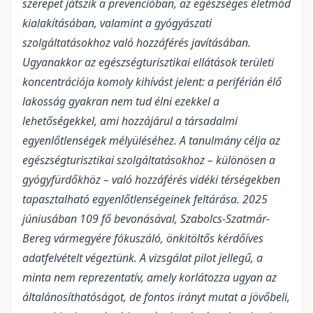
szerepet játszik a prevencióban, az egészséges életmód
kialakításában, valamint a gyógyászati
szolgáltatásokhoz való hozzáférés javításában.
Ugyanakkor az egészségturisztikai ellátások területi
koncentrációja komoly kihívást jelent: a periférián élő
lakosság gyakran nem tud élni ezekkel a
lehetőségekkel, ami hozzájárul a társadalmi
egyenlőtlenségek mélyüléséhez. A tanulmány célja az
egészségturisztikai szolgáltatásokhoz – különösen a
gyógyfürdőkhöz – való hozzáférés vidéki térségekben
tapasztalható egyenlőtlenségeinek feltárása. 2025
júniusában 109 fő bevonásával, Szabolcs-Szatmár-
Bereg vármegyére fókuszáló, önkitöltős kérdőíves
adatfelvételt végeztünk. A vizsgálat pilot jellegű, a
minta nem reprezentatív, amely korlátozza ugyan az
általánosíthatóságot, de fontos irányt mutat a jövőbeli,