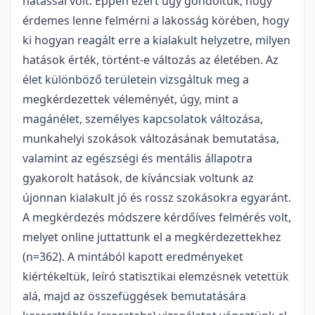
hatással volt. Éppen ezért úgy gondoltuk, hogy
érdemes lenne felmérni a lakosság körében, hogy
ki hogyan reagált erre a kialakult helyzetre, milyen
hatások érték, történt-e változás az életében. Az
élet különböző területein vizsgáltuk meg a
megkérdezettek véleményét, úgy, mint a
magánélet, személyes kapcsolatok változása,
munkahelyi szokások változásának bemutatása,
valamint az egészségi és mentális állapotra
gyakorolt hatások, de kíváncsiak voltunk az
újonnan kialakult jó és rossz szokásokra egyaránt.
A megkérdezés módszere kérdőíves felmérés volt,
melyet online juttattunk el a megkérdezettekhez
(n=362). A mintából kapott eredményeket
kiértékeltük, leíró statisztikai elemzésnek vetettük
alá, majd az összefüggések bemutatására