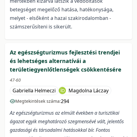
mértékben kizárva látszik a védőoltások
betegséget megelőző hatása, hatékonysága,
melyet - elsőként a hazai szakirodalomban -
számszerűsíteni is sikerült.
Az egészségturizmus fejlesztési trendjei
és lehetséges alternatívái a
területiegyenlőtlenségek csökkentésére
47-60
Gabriella Helmeczi
Magdolna Láczay
294
Megtekintések száma:
Az egészségturizmus az elmúlt években a turisztikai
ágazat egyik meghatározó szegmensévé vált, jelentős
gazdasági és társadalmi hatásokkal bír. Fontos