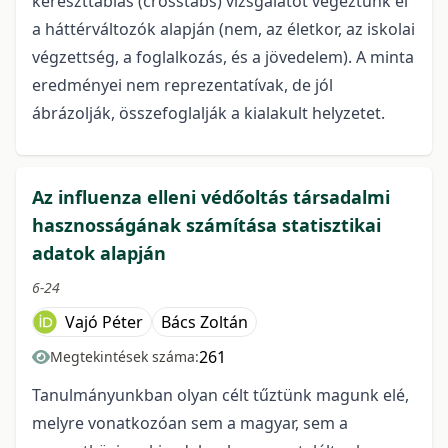
kereszttáblás (crosstabs) vizsgálatot végeztünk el
a háttérváltozók alapján (nem, az életkor, az iskolai
végzettség, a foglalkozás, és a jövedelem). A minta
eredményei nem reprezentatívak, de jól
ábrázolják, összefoglalják a kialakult helyzetet.
Az influenza elleni védőoltás társadalmi
hasznosságának számítása statisztikai
adatok alapján
6-24
Vajó Péter
Bács Zoltán
261
Megtekintések száma:
Tanulmányunkban olyan célt tűztünk magunk elé,
melyre vonatkozóan sem a magyar, sem a