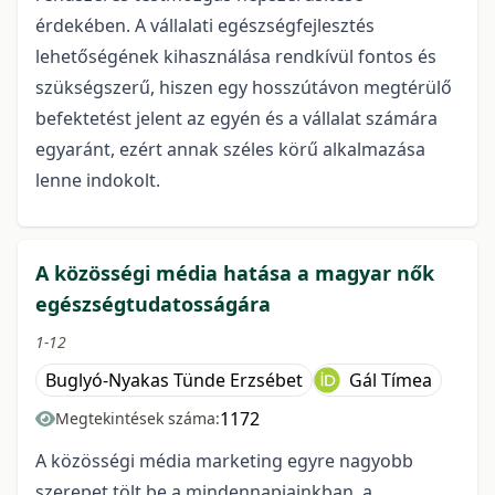
érdekében. A vállalati egészségfejlesztés
lehetőségének kihasználása rendkívül fontos és
szükségszerű, hiszen egy hosszútávon megtérülő
befektetést jelent az egyén és a vállalat számára
egyaránt, ezért annak széles körű alkalmazása
lenne indokolt.
A közösségi média hatása a magyar nők
egészségtudatosságára
1-12
Buglyó-Nyakas Tünde Erzsébet
Gál Tímea
1172
Megtekintések száma:
A közösségi média marketing egyre nagyobb
szerepet tölt be a mindennapjainkban, a