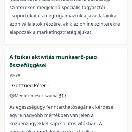
színtereken megjelenő speciális fogyasztói
csoportokat és megfogalmaztuk a javaslatainkat
azon vállalatok részére, akik az online színterekre
alapozzák a marketingstratégiájukat.
A fizikai aktivitás munkaerő-piaci
összefüggései
92-99
Gottfried Péter
317
Megtekintések száma:
Az egészségügy fenntarthatóságának kérdése
egyre nagyobb mértékben van jelen a
közpénzügyekkel kapcsolatos vitákban. A
nemzetek aggodalmai közé tartozik az