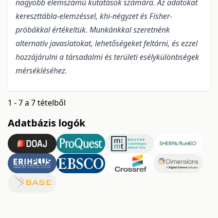
nagyobb elemszámú kutatások számára. Az adatokat
kereszttábla-elemzéssel, khi-négyzet és Fisher-
próbákkal értékeltük. Munkánkkal szeretnénk
alternatív javaslatokat, lehetőségeket feltárni, és ezzel
hozzájárulni a társadalmi és területi esélykülönbségek
mérsékléséhez.
1 - 7 a 7 tételből
Adatbázis logók