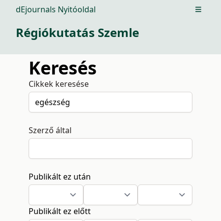
dEjournals Nyitóoldal
Open m
Régiókutatás Szemle
Keresés
Cikkek keresése
Szerző által
Publikált ez után
Publikált ez előtt