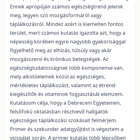
Ennek apropóján számos egészségtrend jelenik
meg, legyen szó mozgásformáról vagy
táplálkozásról. Mindez azért is kiemelten fontos
terület, mert számos kutatás igazolta azt, hogy a
népesség körében egyre nagyobb gyakorisággal
figyelhető meg az elhízás, túlsúly vagy akár
mozgásszervi és krónikus betegségek. Az
egészségtudatosságnak több komponense van,
mely alkotóelemek közül az egészséges,
mértékletes táplálkozást, valamint az étrend-
kiegészítők és vitaminok fogyasztását elemzem.
Kutatásom célja, hogy a Debreceni Egyetemen,
felsőfokú oktatásban résztvevő hallgatók
egészséges táplálkozási szokásait felmérjem.
Primer és szekunder adatgyűjtést is végeztem a
vizsgálat során. A primer kutatás több lépcsőben