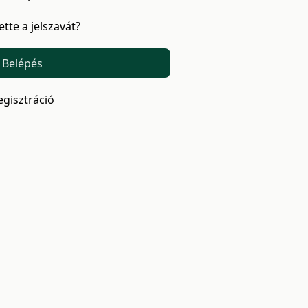
tette a jelszavát?
Belépés
egisztráció