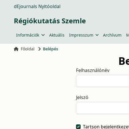
dEjournals Nyitóoldal
Régiókutatás Szemle
Információk
Aktuális
Impresszum
Archívum
M
Főoldal
Belépés
B
Felhasználónév
Jelszó
Tartson bejelentkeze