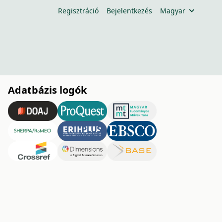
Regisztráció
Bejelentkezés
Magyar
Adatbázis logók