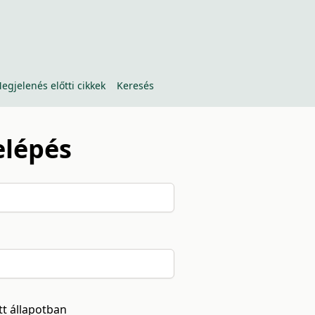
egjelenés előtti cikkek
Keresés
elépés
tt állapotban