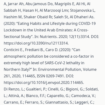
A, Jarrar Ah, Abu Jamous Do, Magriplis E, Ali Hi, Al
Sabbah H, Hasan H, Al Marzooqi Lmr, Stojanovska L,
Hashim M, Shaker Obaid Rr, Saleh St, Al Dhaheri As.
(2020): “Eating Habits and Lifestyle during COVID-19
Lockdown in the United Arab Emirates: A Cross-
Sectional Study”. In: Nutrients. 2020; 12(11):3314. DOI:
https://doi.org/10.3390/nu12113314
.
Conticini E., Frediani B., Caro D. (2020): “Can
atmospheric pollution be considered a co-factor in
extremely high level of SARS-CoV-2 lethality in
Northern Italy?” In: Environmental Pollution, Volume
261, 2020, 114465, ISSN 0269-7491. DOI:
https://doi.org/10.1016/j.envpol.2020.114465
.
Di Renzo, L.; Gualtieri, P.; Cinelli, G.; Bigioni, G.; Soldati,
L.; Attinà, A.; Bianco, F.F.; Caparello, G.; Camodeca, V.;
Carrano, E.; Ferraro, S.; Giannattasio, S.; Leggeri, C.;