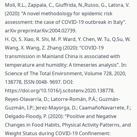
Moli, R.L., Zappala, C., Giuffrida, N.,Russo, G., Latora, V.
(2020): “A novel methodology for epidemic risk
assessment: the case of COVID-19 outbreak in Italy”.
arXiv preprintarXiv:2004.02739.
H. Qi, S. Xiao, R. Shi, M. P. Ward, Y. Chen, W. Tu, Q.Su, W.
Wang, X. Wang, Z. Zhang (2020): “COVID-19
transmission in Mainland China is associated with
temperature and humidity: A timeseries analysis”. In:
Science of The Total Environment, Volume 728, 2020,
138778, ISSN 0048- 9697. DOI:
https://doi.org/10.1016/j.scitotenv.2020.138778
.
Reyes-Olavarría, D.; Latorre-Román, P.Á.; Guzmán-
Guzmán, I.P.; Jerez-Mayorga, D.; CaamañoNavarrete, F.;
Delgado-Floody, P. (2020): “Positive and Negative
Changes in Food Habits, Physical Activity Patterns, and
Weight Status during COVID-19 Confinement: