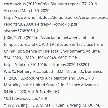
coronavirus (2019-nCoV). Situation report” 77. 2019.
Accessed March 30, 2020.
https://www.who.int/docs/defaultsource/coronaviruse/si
reports/20200301-sitrep-41-covid-19.pdf?
sfvrsn=6768306d_2
.
J. Xie, Y. Zhu (2020): „Association between ambient
temperature and COVID-19 infection in 122 cities from
China”. In: Science of The Total Environment, Volume
724, 2020, 138201, ISSN 0048- 9697, DOI:
https://doi.org/10.1016/j.scitotenv.2020.138201
.
Wu, X., Nethery, R.C., Sabath, B.M., Braun, D., Dominici,
F. (2020): „Exposure to Air Pollution and COVID-19
Mortality in the United States”. In: Science Advances,
04 Nov 2020, Vol. 6, No. 45, DOI:
10.1126/sciadv.abd4049
Y. Wu, W. Jing, J. Liu, Q. Ma, J. Yuan, Y. Wang, M. Du, M.