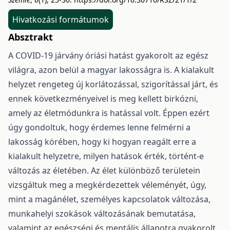
Hivatkozási formátumok
Absztrakt
A COVID-19 járvány óriási hatást gyakorolt az egész
világra, azon belül a magyar lakosságra is. A kialakult
helyzet rengeteg új korlátozással, szigorítással járt, és
ennek következményeivel is meg kellett birkózni,
amely az életmódunkra is hatással volt. Éppen ezért
úgy gondoltuk, hogy érdemes lenne felmérni a
lakosság körében, hogy ki hogyan reagált erre a
kialakult helyzetre, milyen hatások érték, történt-e
változás az életében. Az élet különböző területein
vizsgáltuk meg a megkérdezettek véleményét, úgy,
mint a magánélet, személyes kapcsolatok változása,
munkahelyi szokások változásának bemutatása,
valamint az egészségi és mentális állapotra gyakorolt