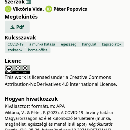
Szerzők
Viktória Vida
,
Péter Popovics
Megtekintés
Pdf
Kulcsszavak
COVID-19
a munka hatása
egészség
hangulat
kapcsolatok
szokások
home-office
Licenc
This work is licensed under a
Creative Commons
Attribution-NoDerivatives 4.0 International License
.
Hogyan hivatkozzuk
Kiválasztott formátum:
APA
Viktória, V., & Péter, P. (2023). A COVID-19 járvány hatása
Magyarországon az élet különböző területeire (munka,
magánélet, egészségi és mentális állapot).
Régiókutatás
Szemle
,
6
(1), 25-36.
https://doi.org/10.30716/RSZ/21/1/2