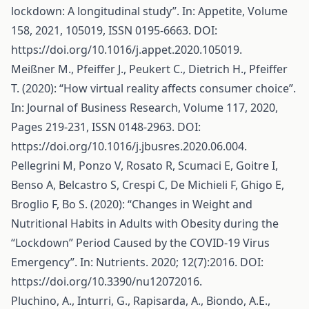
lockdown: A longitudinal study”. In: Appetite, Volume
158, 2021, 105019, ISSN 0195-6663. DOI:
https://doi.org/10.1016/j.appet.2020.105019
.
Meißner M., Pfeiffer J., Peukert C., Dietrich H., Pfeiffer
T. (2020): “How virtual reality affects consumer choice”.
In: Journal of Business Research, Volume 117, 2020,
Pages 219-231, ISSN 0148-2963. DOI:
https://doi.org/10.1016/j.jbusres.2020.06.004
.
Pellegrini M, Ponzo V, Rosato R, Scumaci E, Goitre I,
Benso A, Belcastro S, Crespi C, De Michieli F, Ghigo E,
Broglio F, Bo S. (2020): “Changes in Weight and
Nutritional Habits in Adults with Obesity during the
“Lockdown” Period Caused by the COVID-19 Virus
Emergency”. In: Nutrients. 2020; 12(7):2016. DOI:
https://doi.org/10.3390/nu12072016
.
Pluchino, A., Inturri, G., Rapisarda, A., Biondo, A.E.,