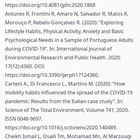
https://doi.org/10.4081/jphr.2020.1868
Antunes R, Frontini R, Amaro N, Salvador R, Matos R,
Morouço P, Rebelo-Gonçalves R. (2020): “Exploring
Lifestyle Habits, Physical Activity, Anxiety and Basic
Psychological Needs in a Sample of Portuguese Adults
during COVID-19”. In: International Journal of
Environmental Research and Public Health. 2020;
17(12):4360. DOI:
https://doi.org/10.3390/ijerph17124360
.
Cartenì A., Di Francesco L., Martino M. (2020): “How
mobility habits influenced the spread of the COVID-19
pandemic: Results from the Italian case study”. In:
Science of The Total Environment, Volume 741, 2020.
ISSN 0048-9697.
https://doi.org/10.1016/j.scitotenv.2020.140489
.
Cheikh Ismail L, Osaili Tm, Mohamad Mn, Al Marzouqi