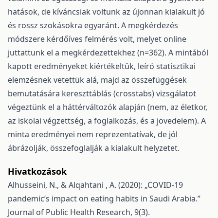
hatások, de kíváncsiak voltunk az újonnan kialakult jó
és rossz szokásokra egyaránt. A megkérdezés
módszere kérdőíves felmérés volt, melyet online
juttattunk el a megkérdezettekhez (n=362). A mintából
kapott eredményeket kiértékeltük, leíró statisztikai
elemzésnek vetettük alá, majd az összefüggések
bemutatására kereszttáblás (crosstabs) vizsgálatot
végeztünk el a háttérváltozók alapján (nem, az életkor,
az iskolai végzettség, a foglalkozás, és a jövedelem). A
minta eredményei nem reprezentatívak, de jól
ábrázolják, összefoglalják a kialakult helyzetet.
Hivatkozások
Alhusseini, N., & Alqahtani , A. (2020): „COVID-19
pandemic’s impact on eating habits in Saudi Arabia.”
Journal of Public Health Research, 9(3).