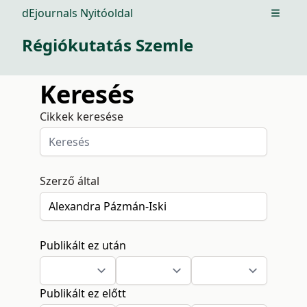
dEjournals Nyitóoldal
Open m
Régiókutatás Szemle
Keresés
Cikkek keresése
Szerző által
Publikált ez után
Publikált ez előtt